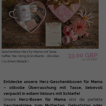
Geschenkbox Herz für Mama mit Tasse,
33.00 GBP
Kaffee, Tee, Honig & Grußkarte – stilvolles
41.00 GBP
Muttertagsgeschenk, fertig verpackt und
( 01/bHert/BMaDE )
liebevoll gestaltet
Entdecke unsere Herz-Geschenkboxen für Mama
– stilvolle Überraschung mit Tasse, liebevoll
verpackt in edlem Velours mit Schleife!
Unsere
Herz-Boxen für Mama
sind die perfekte
Geschenkidee zum Muttertag, Geburtstag oder