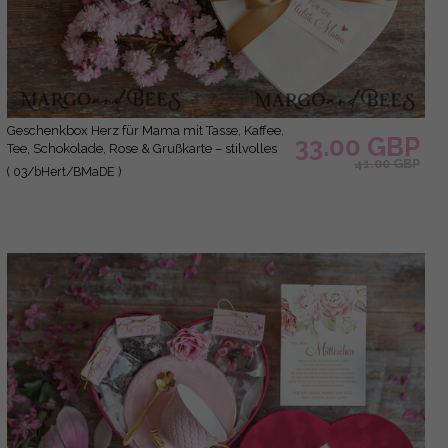
Geschenkbox Herz für Mama mit Tasse, Kaffee,
33.00 GBP
Tee, Schokolade, Rose & Grußkarte – stilvolles
41.00 GBP
Muttertagsgeschenk, fertig verpackt und
( 03/bHert/BMaDE )
liebevoll gestaltet