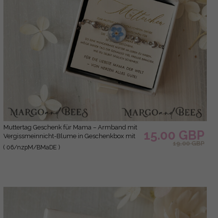
Muttertag Geschenk für Mama – Armband mit
15.00 GBP
Vergissmeinnicht-Blume in Geschenkbox mit
19.00 GBP
Widmung
( 06/nzpM/BMaDE )