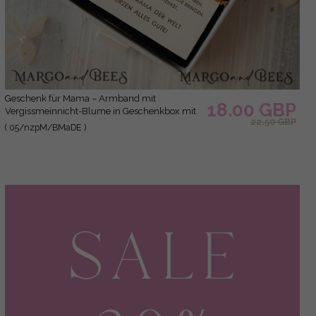
Geschenk für Mama – Armband mit
18.00 GBP
Vergissmeinnicht-Blume in Geschenkbox mit
22.50 GBP
Widmung
( 05/nzpM/BMaDE )