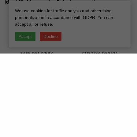
Ideal für Mama oder Schwiegermutter
We use cookies for traffic analysis and advertising
personalization in accordance with GDPR. You can
accept all or refuse.
Accept
Decline
SAFE DELIVERY
CUSTOM DESIGN
PREMIUM QUALITY
SECURE PAYMENTS
Get updates on new collections & special offers
SUBSCRIBE