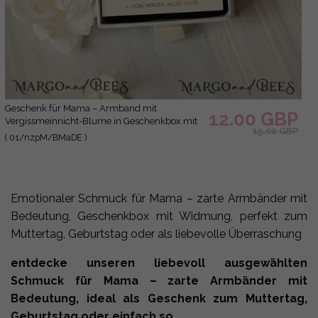
Geschenk für Mama – Armband mit
12.00 GBP
Vergissmeinnicht-Blume in Geschenkbox mit
15.00 GBP
Widmung
( 01/nzpM/BMaDE )
Emotionaler Schmuck für Mama – zarte Armbänder mit
Bedeutung, Geschenkbox mit Widmung, perfekt zum
Muttertag, Geburtstag oder als liebevolle Überraschung
entdecke unseren liebevoll ausgewählten
Schmuck für Mama – zarte Armbänder mit
Bedeutung, ideal als Geschenk zum Muttertag,
Geburtstag oder einfach so.