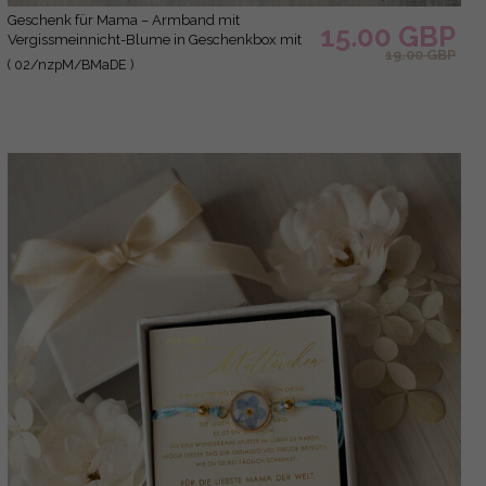
Geschenk für Mama – Armband mit
15.00 GBP
Vergissmeinnicht-Blume in Geschenkbox mit
19.00 GBP
Widmung
( 02/nzpM/BMaDE )