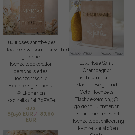
Luxuriöses samtbeiges
Hochzeitswillkommensschild,
goldene
Luxuriöse Samt
Hochzeitsdekoration,
Champagner
personalisiertes
Tischnummer mit
Hochzeitsschild,
Ständer, Beige und
Hochzeitsgeschenk,
Gold Hochzeits
Willkommen
Tischdekoration, 3D
Hochzeitstafel BpPXSet
goldene Buchstaben
aus
69.50 EUR
/
87.00
Tischnummern, Samt
EUR
Hochzeitsbeschilderung,
Hochzeitsanstoßen