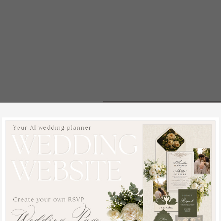
Produkt Details
Dekorationstafeln für Lux
Unsere
Hochzeitstafeln
sind
stimmigen Details zu bereiche
Materialien und professionelle
einen polierten Touch.
Anpassbar an Ihren Stil
Alle Arten von Beschriftun