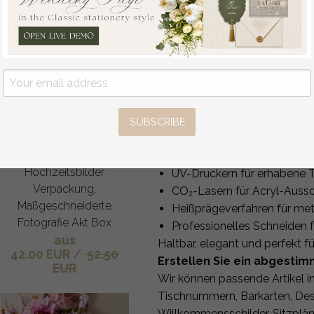
Gästebuchtafeln, Karten & G
Individuelle Farben, die zu 
Tan Samt Foto Box
Wahl der Materialien: Acryl
Fotografen Box
Optionale Ständer
Hochzeits Gedächtnis
Passende Designs für alle
Box, Beige
Genießen Sie kostenlose Übera
maßgeschneiderte
Produktion an Ihre E-Mail gese
Erinnerungsbox, Taupe
SUBSCRIBE
Premium Qualität & Handw
Fotografen Geschenke
für Kunden,
Jede Tafel wird im Haus herges
Hochzeitsbilder
UV-Druckern für erhabene T
Verpackung,
CO₂-Lasern für Acryl-Aussc
Maßgeschneiderte
Heißprägeverfahren für met
Fotografie Akt Box
Professionelles Schneiden f
aus
Haltbar, elegant und perfekt fü
42.00 EUR
/
52.50
Erstellen Sie ein abgesti
EUR
Wir können passende Artikel im
Tischnummern, Barkarten, Des
Willkommensschilder, Sitzplä