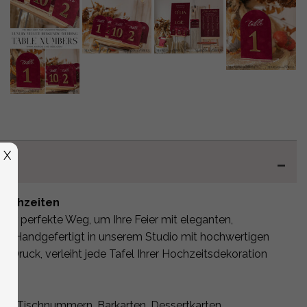
X
 Hochzeiten
 der perfekte Weg, um Ihre Feier mit eleganten,
rn. Handgefertigt in unserem Studio mit hochwertigen
m Druck, verleiht jede Tafel Ihrer Hochzeitsdekoration
gen: Tischnummern, Barkarten, Dessertkarten,