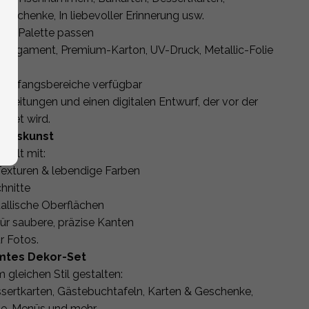
eschenke, In liebevoller Erinnerung usw.
Ihrer Palette passen
, Pergament, Premium-Karton, UV-Druck, Metallic-Folie
 Empfangsbereiche verfügbar
rbeitungen und einen digitalen Entwurf, der vor der
ndet wird.
erkskunst
tellt mit:
exturen & lebendige Farben
hnitte
allische Oberflächen
ür saubere, präzise Kanten
r Fotos.
mmtes Dekor-Set
 gleichen Stil gestalten:
sertkarten, Gästebuchtafeln, Karten & Geschenke,
ne, Menüs und mehr.