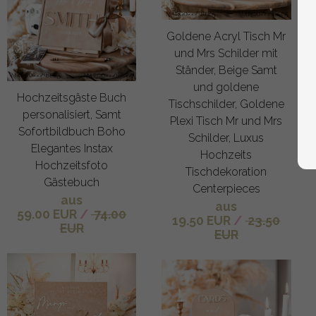
Goldene Acryl Tisch Mr
und Mrs Schilder mit
Ständer, Beige Samt
und goldene
Hochzeitsgäste Buch
Tischschilder, Goldene
personalisiert, Samt
Plexi Tisch Mr und Mrs
Sofortbildbuch Boho
Schilder, Luxus
Elegantes Instax
Hochzeits
Hochzeitsfoto
Tischdekoration
Gästebuch
Centerpieces
aus
aus
59.00 EUR
/
74.00
19.50 EUR
/
23.50
EUR
EUR