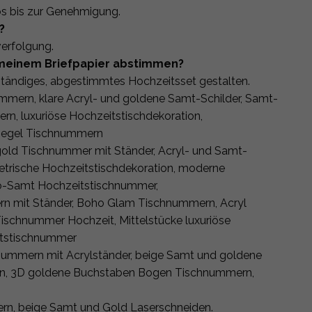
os bis zur Genehmigung.
?
erfolgung.
t meinem Briefpapier abstimmen?
ständiges, abgestimmtes Hochzeitsset gestalten.
mmern, klare Acryl- und goldene Samt-Schilder, Samt-
n, luxuriöse Hochzeitstischdekoration,
piegel Tischnummern
 gold Tischnummer mit Ständer, Acryl- und Samt-
trische Hochzeitstischdekoration, moderne
o-Samt Hochzeitstischnummer,
n mit Ständer, Boho Glam Tischnummern, Acryl
ischnummer Hochzeit, Mittelstücke luxuriöse
itstischnummer
ummern mit Acrylständer, beige Samt und goldene
ion, 3D goldene Buchstaben Bogen Tischnummern,
n, beige Samt und Gold Laserschneiden.