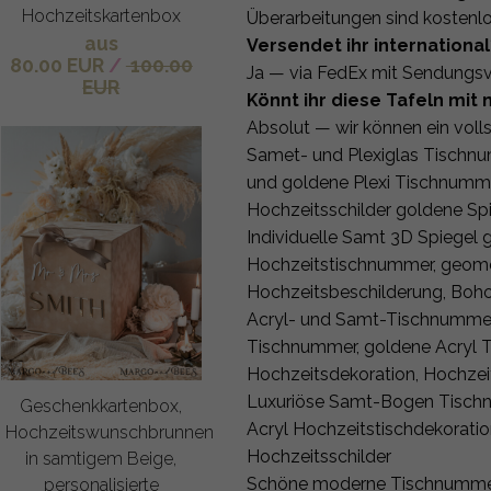
Hochzeitskartenbox
Überarbeitungen sind kostenl
aus
Versendet ihr international
80.00 EUR
/
100.00
Ja — via FedEx mit Sendungsv
EUR
Könnt ihr diese Tafeln mi
Absolut — wir können ein voll
Samet- und Plexiglas Tischnu
und goldene Plexi Tischnummer
Hochzeitsschilder goldene S
Individuelle Samt 3D Spiegel
Hochzeitstischnummer, geome
Hochzeitsbeschilderung, Boh
Acryl- und Samt-Tischnummer
Tischnummer, goldene Acryl T
Hochzeitsdekoration, Hochze
Luxuriöse Samt-Bogen Tischn
Geschenkkartenbox,
Acryl Hochzeitstischdekorat
Hochzeitswunschbrunnen
Hochzeitsschilder
in samtigem Beige,
Schöne moderne Tischnummer
personalisierte