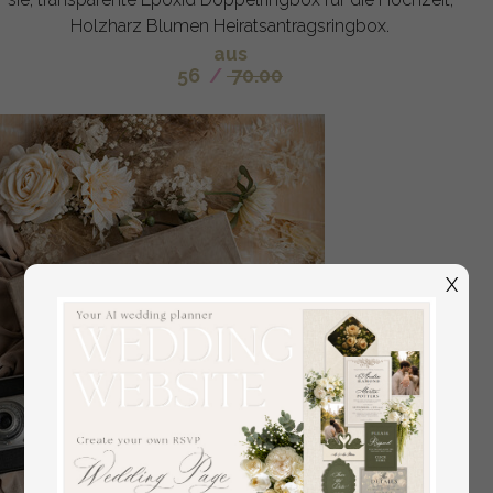
Holzharz Blumen Heiratsantragsringbox.
aus
56
/
70.00
X