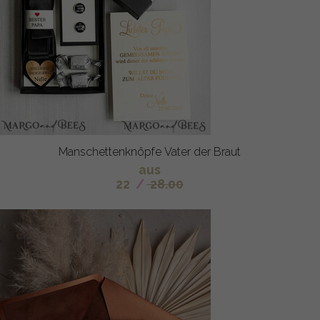
Manschettenknöpfe Vater der Braut
aus
22
/
28.00