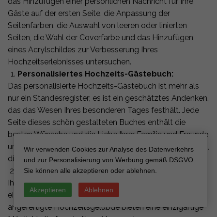
das Hinzufügen einer persönlichen Nachricht für Ihre
Gäste auf der ersten Seite, die Anpassung der
Seitenfarben, die Auswahl von leeren oder linierten
Seiten, die Wahl der Coverfarbe und das Hinzufügen
eines Acrylschildes zur Verbesserung Ihres
Hochzeitserlebnisses untersuchen.
Personalisiertes Hochzeits-Gästebuch:
Das personalisierte Hochzeits-Gästebuch ist mehr als
nur ein Standesregister; es ist ein geschätztes Andenken,
das das Wesen Ihres besonderen Tages festhält. Jede
Seite dieses schön gestalteten Buches enthält die
besten Wünsche und die Liebe Ihrer Familie und Freunde
und schafft eine greifbare Darstellung der Unterstützung,
Wir verwenden Cookies zur Analyse des Datenverkehrs
die Ihre Vereinigung umgibt.
und zur Personalisierung von Werbung gemäß DSGVO.
Individuell angefertigte Hochzeitsgelübde:
Sie können alle akzeptieren oder ablehnen.
Ihre Hochzeitsgelübde sind das Herz Ihrer Zeremonie,
Akzeptieren
Ablehnen
ein Testament Ihrer Liebe und Bindung. Individuell
angefertigte Hochzeitsgelübde bieten eine einzigartige