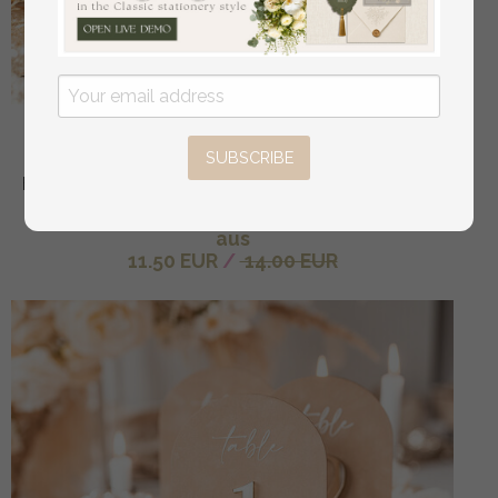
Luxuriöse Samt-Bogen-Tischnummern mit
Acrylständer, beige Samt- und Gold-Acryl-
SUBSCRIBE
Hochzeits-Tischdekoration, 3D goldene Buchstaben
Bogen-Tischnummern, Hochzeitsbeschilderung.
aus
11.50 EUR
/
14.00 EUR