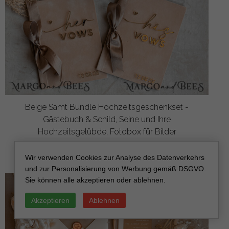
Beige Samt Bundle Hochzeitsgeschenkset -
Gästebuch & Schild, Seine und Ihre
Hochzeitsgelübde, Fotobox für Bilder
aus
118.00 EUR
/
147.50 EUR
Wir verwenden Cookies zur Analyse des Datenverkehrs
und zur Personalisierung von Werbung gemäß DSGVO.
Sie können alle akzeptieren oder ablehnen.
Akzeptieren
Ablehnen