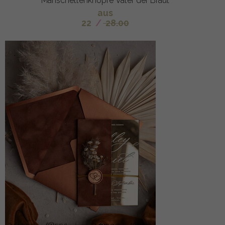
Manschettenknöpfe Vater der Braut
aus
22
/
28.00