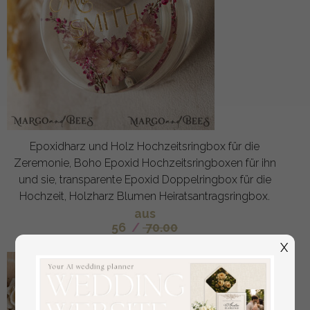
Epoxidharz und Holz Hochzeitsringbox für die
Zeremonie, Boho Epoxid Hochzeitsringboxen für ihn
und sie, transparente Epoxid Doppelringbox für die
Hochzeit, Holzharz Blumen Heiratsantragsringbox.
aus
56
/
70.00
X