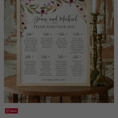
prev
next
Save