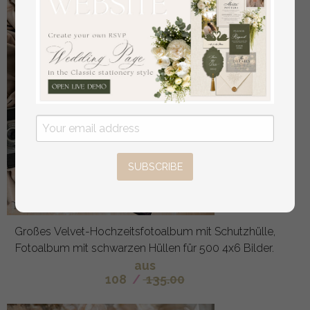
SUBSCRIBE
Großes Velvet-Hochzeitsfotoalbum mit Schutzhülle,
Fotoalbum mit schwarzen Hüllen für 500 4x6 Bilder.
aus
108
/
135.00