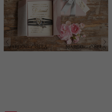
prev
next