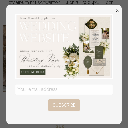
Fotoalbum mit schwarzen Hüllen für 500 4x6 Bilder.
aus
X
108
/
135.00
Braut- und Bräutigam-Eidbücher, Hochzeitsgelübde,
SUBSCRIBE
personalisierte Eid-Heftchen, seine und ihre
Eidbücher, maßgeschneiderte Hochzeitsgelübde-
Boxen, Brautparty-Geschenk
aus