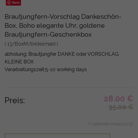
Save
Brautjungfern-Vorschlag Dankeschön-
Box, Boho elegante Uhr, goldene
Brautjungfern-Geschenkbox
( 13/BoxM/bridesmaid )
abholung:
Brautjungfer DANKE oder VORSCHLAG
KLEINE BOX
Verarbeitungszeit:
5-10 working days
28.00
€
Preis:
35.00
€
(+ optionale Anpassung)