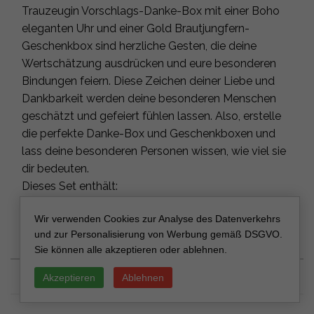
Trauzeugin Vorschlags-Danke-Box mit einer Boho
eleganten Uhr und einer Gold Brautjungfern-
Geschenkbox sind herzliche Gesten, die deine
Wertschätzung ausdrücken und eure besonderen
Bindungen feiern. Diese Zeichen deiner Liebe und
Dankbarkeit werden deine besonderen Menschen
geschätzt und gefeiert fühlen lassen. Also, erstelle
die perfekte Danke-Box und Geschenkboxen und
lass deine besonderen Personen wissen, wie viel sie
dir bedeuten.
Dieses Set enthält:
Papierbox + Schleife + Etikett
Wir verwenden Cookies zur Analyse des Datenverkehrs
Wunschbrunnenkarte mit Folientext
und zur Personalisierung von Werbung gemäß DSGVO.
Boho-stilisierte Uhr für die Brautjungfer
Sie können alle akzeptieren oder ablehnen.
MIX & MATCH
Akzeptieren
Ablehnen