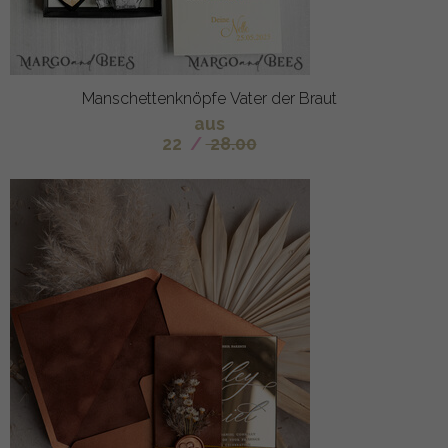
Manschettenknöpfe Vater der Braut
aus
22
/
28.00