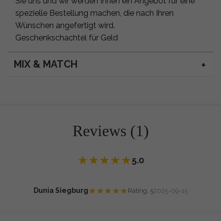
Sie uns und wir werden Ihnen ein Angebot für eine
spezielle Bestellung machen, die nach Ihren
Wünschen angefertigt wird.
Geschenkschachtel für Geld
MIX & MATCH
Reviews (1)
★
★
★
★
★
5.0
★
★
★
★
★
Dunia Siegburg
Rating: 5
2025-09-15