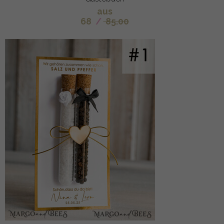
aus
68
/
85.00