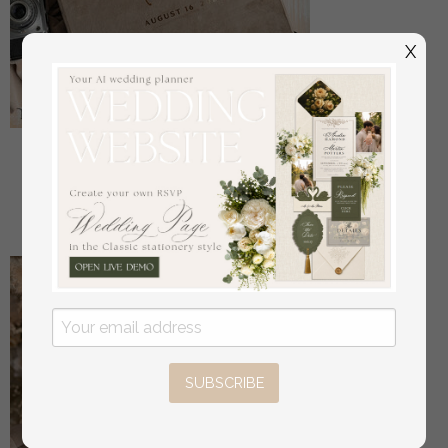
X
Großes Velvet-Hochzeitsfotoalbum mit Schutzhülle,
Fotoalbum mit schwarzen Hüllen für 500 4x6 Bilder.
aus
108
/
135.00
SUBSCRIBE