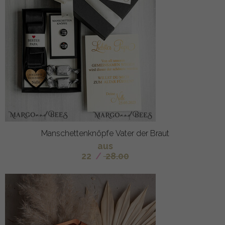
Manschettenknöpfe Vater der Braut
aus
22
/
28.00