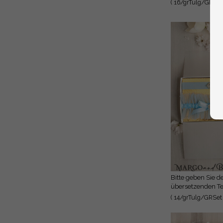
( 16/grTulg/GRSet 
Bitte geben Sie den zu
übersetzenden Te
( 14/grTulg/GRSet 