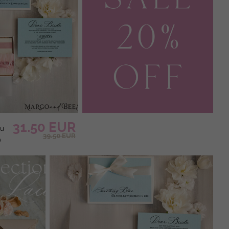
31.50 EUR
ou
39.50 EUR
)