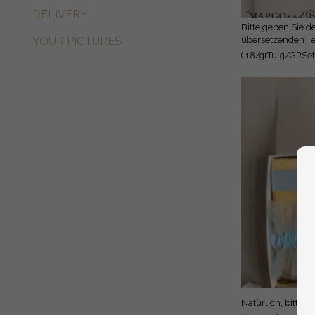
DELIVERY
Bitte geben Sie den zu
übersetzenden Te
YOUR PICTURES
( 18/grTulg/GRSet
Natürlich, bitte