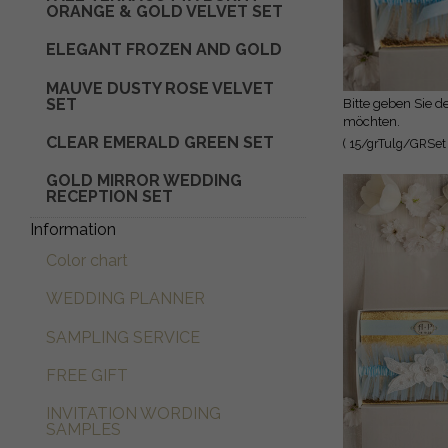
ORANGE & GOLD VELVET SET
Rustikale Jute-Geschenktüten mit
Holz
Holzanhängern
ELEGANT FROZEN AND GOLD
Geschenktüten
MAUVE DUSTY ROSE VELVET
SET
Bitte geben Sie den Text ein, den Sie ins Deutsche übersetzen
möchten.
CLEAR EMERALD GREEN SET
( 15/grTulg/GRSet 
GOLD MIRROR WEDDING
RECEPTION SET
Information
Color chart
WEDDING PLANNER
SAMPLING SERVICE
FREE GIFT
INVITATION WORDING
SAMPLES