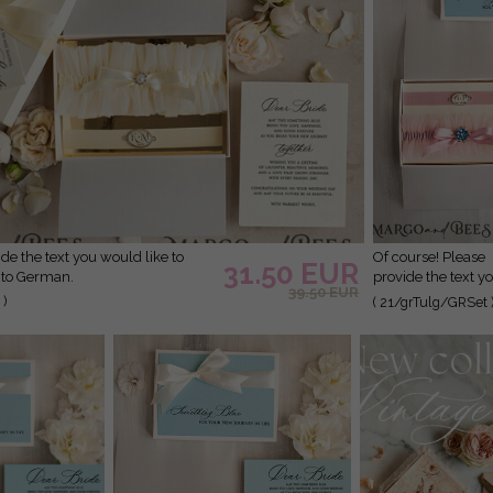
Of course! Please
31.50 EUR
nto German.
provide the text y
39.50 EUR
would like to have
 )
( 21/grTulg/GRSet 
translated into
German.