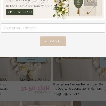
)
SUBSCRIBE
Bitte geben Sie den Text ein, den Sie
31.50 EUR
xt an.
ins Deutsche übersetzen möchten.
39.50 EUR
)
( 13/grTulg/GRSet )