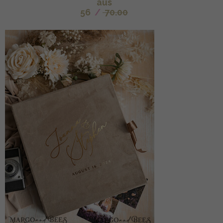
aus
56
/
70.00