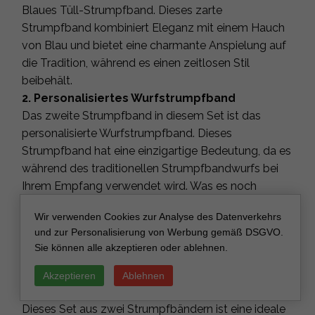
Blaues Tüll-Strumpfband. Dieses zarte
Strumpfband kombiniert Eleganz mit einem Hauch
von Blau und bietet eine charmante Anspielung auf
die Tradition, während es einen zeitlosen Stil
beibehält.
2. Personalisiertes Wurfstrumpfband
Das zweite Strumpfband in diesem Set ist das
personalisierte Wurfstrumpfband. Dieses
Strumpfband hat eine einzigartige Bedeutung, da es
während des traditionellen Strumpfbandwurfs bei
Ihrem Empfang verwendet wird. Was es noch
spezieller macht, ist die Möglichkeit, es zu
Wir verwenden Cookies zur Analyse des Datenverkehrs
personalisieren, wodurch es ein wunderbares
und zur Personalisierung von Werbung gemäß DSGVO.
Andenken an Ihren besonderen Tag wird.
Sie können alle akzeptieren oder ablehnen.
3. Geschenk zur Brautdusche für die Braut
Suchen Sie nach dem perfekten Geschenk zur
Akzeptieren
Ablehnen
Brautdusche für die Braut? Suchen Sie nicht weiter.
Dieses Set aus zwei Strumpfbändern ist eine ideale