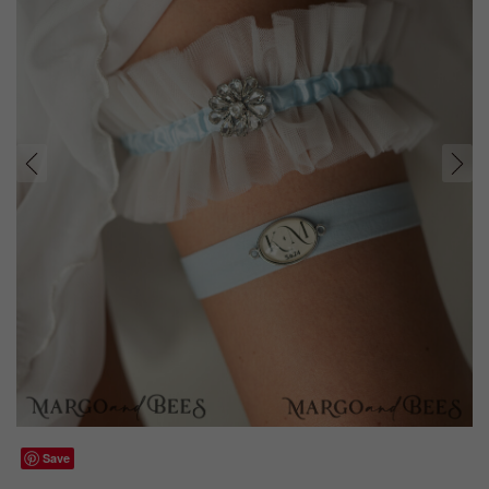
prev
next
Save