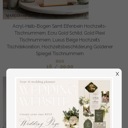
Acryl-Halb-Bogen Samt Elfenbein Hochzeits-
Tischnummern, Ecru Gold Schild, Gold Plexi
Tischnummern, Luxus Beige Hochzeits
Tischdekoration, Hochzeitsbeschilderung Goldener
Spiegel Tischnummern
aus
16
/
20.00
X