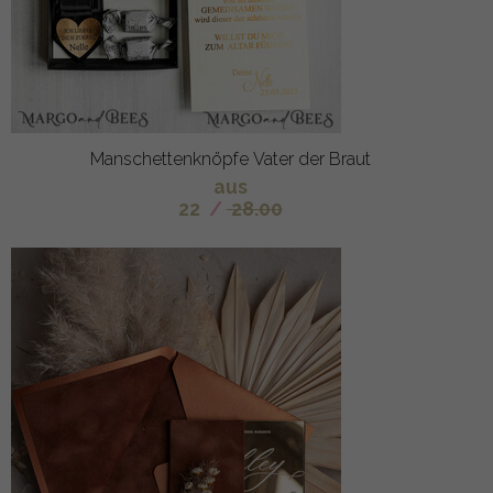
Manschettenknöpfe Vater der Braut
aus
22
/
28.00