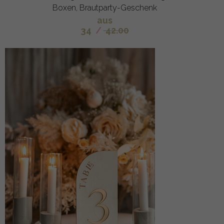
Boxen, Brautparty-Geschenk
aus
34
/
42.00