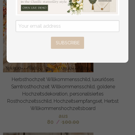
SUBSCRIBE
Herbsthochzeit Willkommensschild, luxuriöses
Samtrosthochzeit Willkommensschild, goldene
Hochzeitsdekoration, personalisiertes
Rosthochzeitsschild, Hochzeitsempfangset, Herbst
Willkommenshochzeitsboard
aus
80
/
100.00