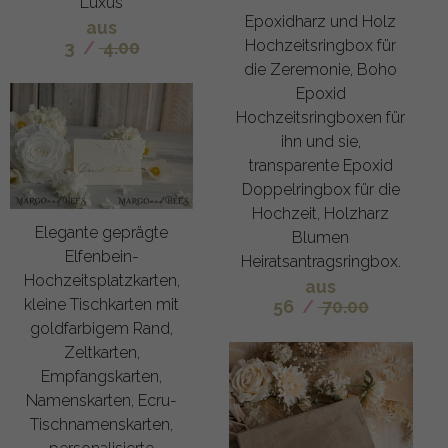
Luxus
Epoxidharz und Holz
aus
Hochzeitsringbox für
3
/
4.00
die Zeremonie, Boho
Epoxid
Hochzeitsringboxen für
ihn und sie,
transparente Epoxid
Doppelringbox für die
Hochzeit, Holzharz
Elegante geprägte
Blumen
Elfenbein-
Heiratsantragsringbox.
Hochzeitsplatzkarten,
aus
kleine Tischkarten mit
56
/
70.00
goldfarbigem Rand,
Zeltkarten,
Empfangskarten,
Namenskarten, Ecru-
Tischnamenskarten,