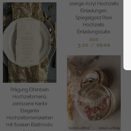
orange Acryl Hochzeits
Einladungen,
Spiegelgold Plexi
Hochzeits
Einladungssuite.
aus
3.00
/
20.00
Prägung Elfenbein
Hochzeitsmenü,
zerrissene Kante
Elegante
Hochzeitsmenükarten
mit floralen Blattmotiv,