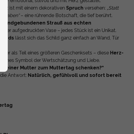
– emotional, stilvoll und mit Herz gestaltet.
holz
ist mit einem dekorativen
Spruch
versehen:
„Statt
zu haben“
– eine rührende Botschaft, die tief berührt.
m
handgebundenen Strauß aus echten
n einer aufgedruckten Vase – jedes Stück ist ein Unikat.
lbands
lässt sich das Schild ganz einfach an Wand, Tür
oder als Teil eines größeren Geschenksets – diese
Herz-
schönes Symbol der Wertschätzung und Liebe.
h meiner Mutter zum Muttertag schenken?“
 die Antwort:
Natürlich, gefühlvoll und sofort bereit
ertag