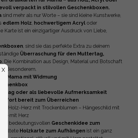
bevoll verpackt in stilvollen Geschenkboxen.
a
sind mehr als nur Worte – sie sind kleine Kunstwerke,
us
edlem Holz
,
hochwertigem Acryl
oder
de Karte ist ein einzigartiger Ausdruck von Liebe,
enkboxen
, sind sie das perfekte Extra zu deinem
nständige
Überraschung für den Muttertag,
o
. Die Kombination aus Design, Material und Botschaft
anz Besonderem.
X
für Mama mit Widmung
Geschenkbox
rtstag oder als liebevolle Aufmerksamkeit
 sofort bereit zum Überreichen
tag
Holz-Herz mit Trockenblumen – Hängeschild mit
rte mit Herz
 aber bedeutungsvollen
Geschenkidee zum
estaltete
Holzkarte zum Aufhängen
ist ein ganz