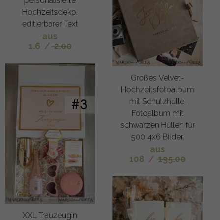
personalisierte
Hochzeitsdeko,
editierbarer Text
aus
1.6
/
2.00
Großes Velvet-
Hochzeitsfotoalbum
mit Schutzhülle,
Fotoalbum mit
schwarzen Hüllen für
500 4x6 Bilder.
aus
108
/
135.00
XXL Trauzeugin