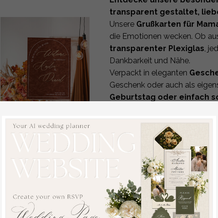
transparent gestaltet, lie
Unsere
Grußkarten für Mam
die Emotionen wecken. Ob a
transparenter Plexiglas
, je
Dankbarkeit und Nähe.
Verpackt in eleganten
Gesch
Geschenk oder auch als eige
Geburtstag oder einfach s
macht jede Karte zu etwas g
Außergewöhnliche Karten 
Holz- und Acrylkarten in 
Ideal zum Muttertag, Gebu
Herbsthochzeit
Emotional, hochwertig und
Willkommensschild,
Geschenkidee zum Mutter
luxuriöses
Spruch für Mama Muttertagska
Samtrosthochzeit
Suchst du nach einer kleinen,
Willkommensschild,
Muttertag
? Diese liebevoll g
goldene