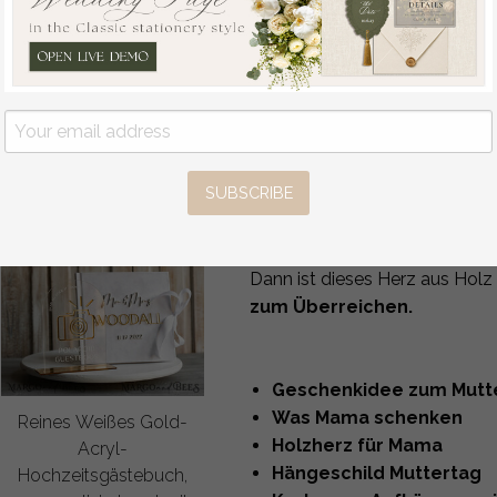
besonderes Andenken für Mama 
Hochzeitsdekoration,
Das
Herz aus hellem Natur
personalisiertes
Glück ist eine Mama wie dich 
Rosthochzeitsschild,
Verziert ist die Karte mit eine
Hochzeitsempfangset,
Trockenblumen
, befestigt i
Herbst
Dank des zarten
Satinkorde
Willkommenshochzeitsboard
oder Haken aufhängen.
aus
SUBSCRIBE
80
/
100.00
Ob als kleine Aufmerksamkeit 
Zierkarte für Mama
ist ein 
Du fragst dich:
„Was kann ic
Dann ist dieses Herz aus Holz
zum Überreichen.
Geschenkidee zum Mutt
Was Mama schenken
Reines Weißes Gold-
Holzherz für Mama
Acryl-
Hängeschild Muttertag
Hochzeitsgästebuch,