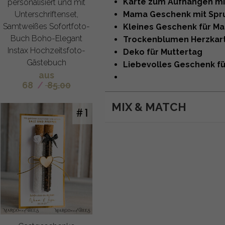
Karte zum Aufhängen m
personalisiert und mit
Unterschriftenset,
Mama Geschenk mit Spr
Samtweißes Sofortfoto-
Kleines Geschenk für M
Buch Boho-Elegant
Trockenblumen Herzkar
Instax Hochzeitsfoto-
Deko für Muttertag
Gästebuch
Liebevolles Geschenk fü
aus
68
/
85.00
MIX & MATCH