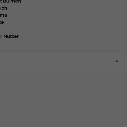
it Blumen
uch
ama
te
r Mutter