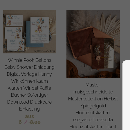
Winnie Pooh Ballons
Baby Shower Einladung
Digital Vorlage Hunny
Wir können kaum
Muster,
warten Windel Raffle
maßgeschneiderte
Bücher Sofortiger
Musterkollektion Herbst
Download Druckbare
Spiegelgold
Einladung
Hochzeitskarten,
aus
elegante Terrakotta
6
/
8.00
Hochzeitskarten, burnt