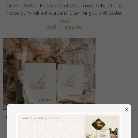
Großes Velvet-Hochzeitsfotoalbum mit Schutzhülle,
Fotoalbum mit schwarzen Hüllen für 500 4x6 Bilder.
aus
108
/
135.00
X
Braut- und Bräutigam-Eidbücher, Hochzeitsgelübde,
personalisierte Eid-Heftchen, seine und ihre
Eidbücher, maßgeschneiderte Hochzeitsgelübde-