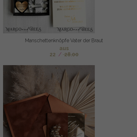
Manschettenknöpfe Vater der Braut
aus
22
/
28.00