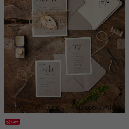
prev
next
Save