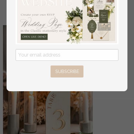
Boxen, Brautparty-Geschenk
aus
34
/
42.00
SUBSCRIBE