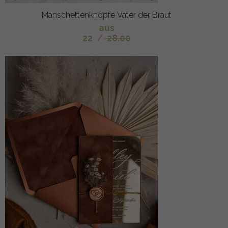
Manschettenknöpfe Vater der Braut
aus
22
/
28.00