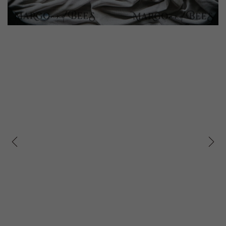
prev
next