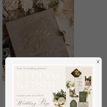
X
Großes Velvet-Hochzeitsfotoalbum mit Schutzhülle,
Fotoalbum mit schwarzen Hüllen für 500 4x6 Bilder.
aus
108
/
135.00