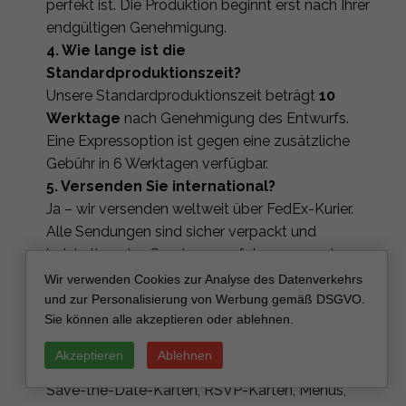
perfekt ist. Die Produktion beginnt erst nach Ihrer
endgültigen Genehmigung.
4. Wie lange ist die
Standardproduktionszeit?
Unsere Standardproduktionszeit beträgt
10
Werktage
nach Genehmigung des Entwurfs.
Eine Expressoption ist gegen eine zusätzliche
Gebühr in 6 Werktagen verfügbar.
5. Versenden Sie international?
Ja – wir versenden weltweit über FedEx-Kurier.
Alle Sendungen sind sicher verpackt und
beinhalten eine Sendungsverfolgung, um eine
sichere Lieferung empfindlicher Elemente zu
Wir verwenden Cookies zur Analyse des Datenverkehrs
gewährleisten.
und zur Personalisierung von Werbung gemäß DSGVO.
Sie können alle akzeptieren oder ablehnen.
6. Kann ich passende Zubehörteile im
gleichen Stil bestellen?
Akzeptieren
Ablehnen
Ja, Sie können koordinierende Papeterie wie
Save-the-Date-Karten, RSVP-Karten, Menüs,