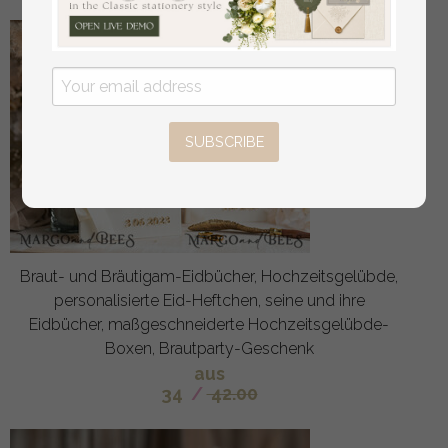
SUBSCRIBE
Braut- und Bräutigam-Eidbücher, Hochzeitsgelübde,
personalisierte Eid-Heftchen, seine und ihre
Eidbücher, maßgeschneiderte Hochzeitsgelübde-
Boxen, Brautparty-Geschenk
aus
34
/
42.00