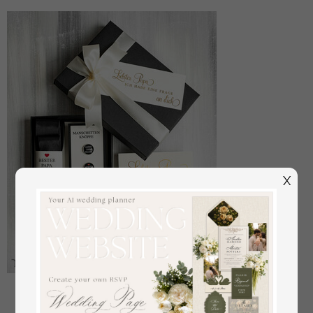
X
Manschettenknöpfe Vater der Braut
off