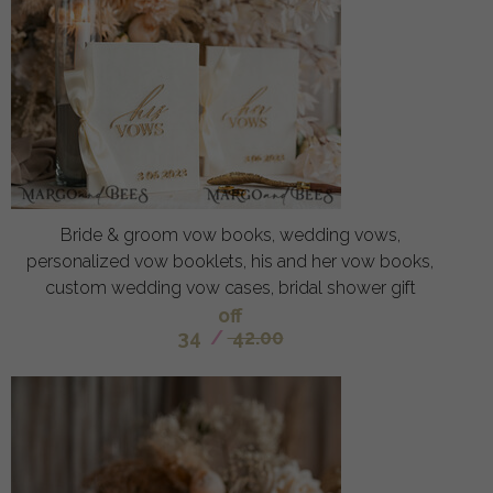
Bride & groom vow books, wedding vows,
personalized vow booklets, his and her vow books,
custom wedding vow cases, bridal shower gift
off
34
/
42.00