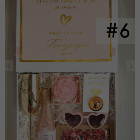
prev
next