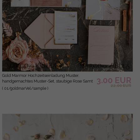
Gold Marmor Hochzeitseinladung Muster,
3.00 EUR
handgemachtes Muster-Set, staubige Rose Samt
22.00 EUR
Hochzeitseinladung Muster, weiße und goldene
( 01/goldmarVel/sample )
Acryl-Einladungen Muster-Set