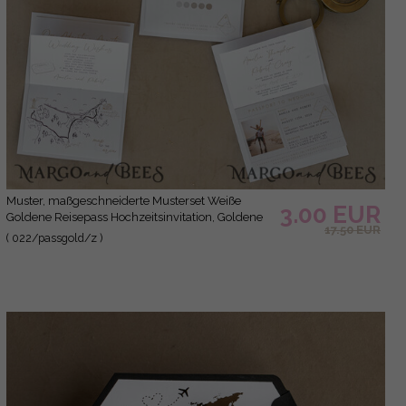
Muster, maßgeschneiderte Musterset Weiße
3.00 EUR
Goldene Reisepass Hochzeitsinvitation, Goldene
17.50 EUR
Flugzeug Hochzeitskarten Boarding Pass,
( 022/passgold/z )
Reisepass Hochzeitskarten im Ausland,
Destination Hochzeits-Einladungen, Reisekarten
Hochzeitsstationery, Boarding Pass Einladungen