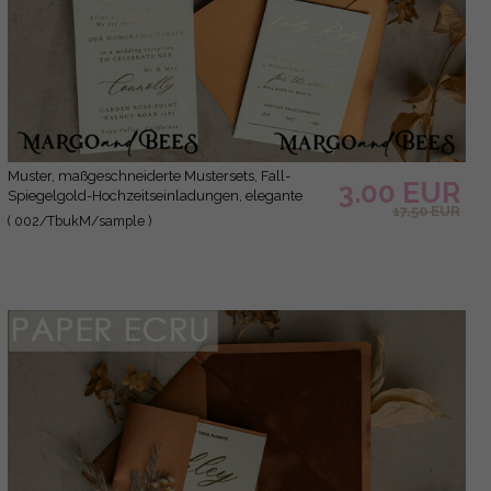
Muster, maßgeschneiderte Mustersets, Fall-
3.00 EUR
Spiegelgold-Hochzeitseinladungen, elegante
17.50 EUR
Terrakotta-Hochzeitseinladungen, burnt orange
( 002/TbukM/sample )
Spiegel-Hochzeitseinladungen, Spiegelgold-
Plexi-Hochzeitseinladungssuite.