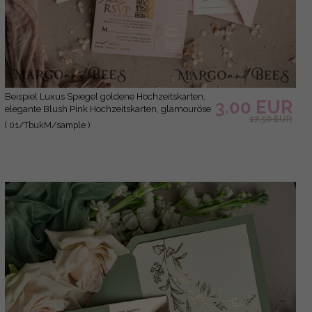
Beispiel Luxus Spiegel goldene Hochzeitskarten,
3.00 EUR
elegante Blush Pink Hochzeitskarten, glamouröse
17.50 EUR
Acryl Hochzeits Einladungen, klare Plexi
( 01/TbukM/sample )
Hochzeits Einladung Suite.