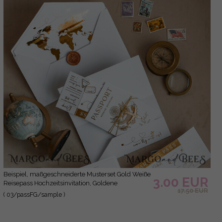
Beispiel, maßgeschneiderte Musterset Gold Weiße
3.00 EUR
Reisepass Hochzeitsinvitation, Goldene
17.50 EUR
Hochzeitskarten Bordkarte, Maßgeschneiderte
( 03/passFG/sample )
Reisepass Hochzeitskarten im Ausland,
Hochzeitskarten für Reiseziele in Griechenland,
Reise-Karten Hochzeitsstationery, Weltkarte.