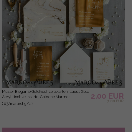
muster Elegante Goldhochzeitskarten, Luxus Gold
2.00 EUR
Acryl Hochzeitskarte, Goldene Marmor
7.00 EUR
Hochzeitskarten, Bogen Glamour Hochzeits
( 03/mararchg/z )
Einladung Set