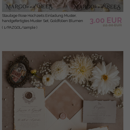
Staubige Rose Hochzeits Einladung Muster,
3.00 EUR
handgefertigtes Muster Set, Goldfolien Blumen
22.00 EUR
Hochzeits Einladung Muster, blush pink Acryl
( 1/PAZGOL/sample )
Einladungen Muster Set