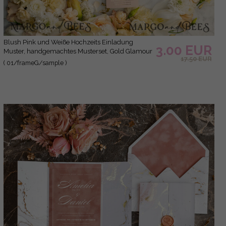
Blush Pink und Weiße Hochzeits Einladung
3.00 EUR
Muster, handgemachtes Musterset, Gold Glamour
17.50 EUR
Hochzeits Einladung Muster, Goldene Blumen
( 01/frameG/sample )
Einladungen Musterset.