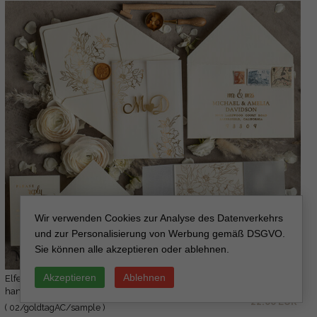
Wir verwenden Cookies zur Analyse des Datenverkehrs
und zur Personalisierung von Werbung gemäß DSGVO.
Sie können alle akzeptieren oder ablehnen.
Akzeptieren
Ablehnen
Elfenbein-Hochzeitseinladung Muster,
3.00 EUR
handgemachtes Muster-Set, Glamour-Acryl-
22.00 EUR
Hochzeitseinladung Muster-Set, luxuriöse
( 02/goldtagAC/sample )
Einladungen Muster-Set, klare Acryl-