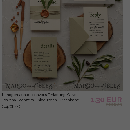
Handgemachte Hochzeits Einladung, Oliven
1.30 EUR
Toskana Hochzeits Einladungen, Griechische
7.00 EUR
Reise Hochzeits Stationery, Natürliche Oliven
( 04/OL/z )
Luxus Hochzeits Einladungen