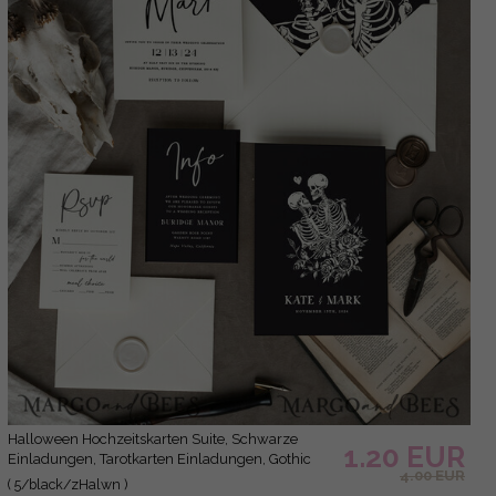
Halloween Hochzeitskarten Suite, Schwarze
1.20 EUR
Einladungen, Tarotkarten Einladungen, Gothic
4.00 EUR
Hochzeitskarten, Das Liebespaar Skelett
( 5/black/zHalwn )