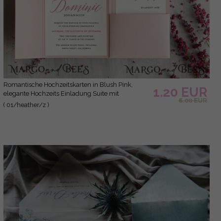
Romantische Hochzeitskarten in Blush Pink,
1.20 EUR
elegante Hochzeits Einladung Suite mit
6.00 EUR
Heidekraut, zarte Vellum Hochzeitskarten,
( 01/heather/z )
minimalistische Hochzeitseinladungen