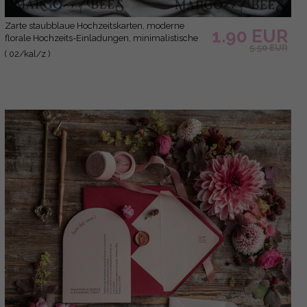
Zarte staubblaue Hochzeitskarten, moderne
1.90 EUR
florale Hochzeits-Einladungen, minimalistische
5.50 EUR
Vellum-Hochzeitseinladungssuite, elegante und
( 02/kal/z )
handgemachte Hochzeitsstationery