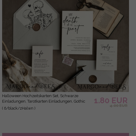
Halloween Hochzeitskarten Set, Schwarze
1.80 EUR
Einladungen, Tarotkarten Einladungen, Gothic
4.00 EUR
Hochzeitskarten, Das Liebespaar Skelett
( 6/black/zHalwn )
Hochzeitsset schwarz