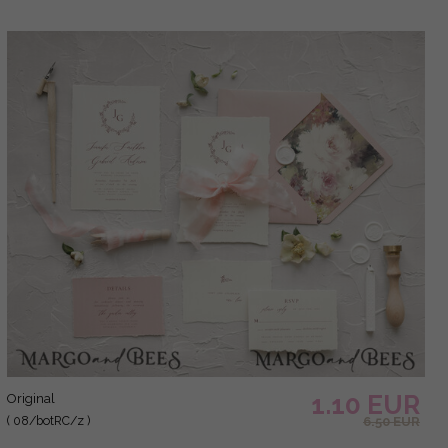
1.10 EUR
original
( 08/botRC/z )
6.50 EUR