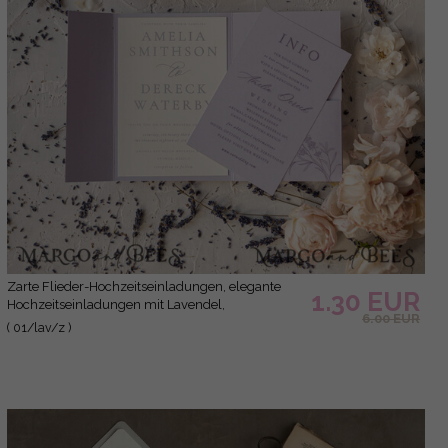
Zarte Flieder-Hochzeitseinladungen, elegante
1.30 EUR
Hochzeitseinladungen mit Lavendel,
6.00 EUR
minimalistische lila Hochzeitseinladungen,
( 01/lav/z )
handgemachte Hochzeitseinladungs-Set.