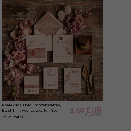
Rose Gold Glitter Hochzeitskarten,
1.50 EUR
Blush Pink Hochzeitskarten-Set •
6.50 EUR
Luxus Hochzeitskarten-Set •
( 01/glitter/z )
Minimalistische Hochzeitsstationery