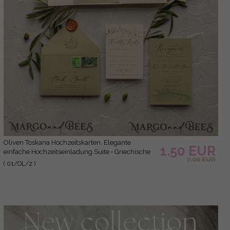
Oliven Toskana Hochzeitskarten, Elegante
1.50 EUR
einfache Hochzeitseinladung Suite • Griechische
7.00 EUR
Reise Hochzeitsstationery • Natürliche Oliven
( 01/OL/z )
Luxus Hochzeitskarten