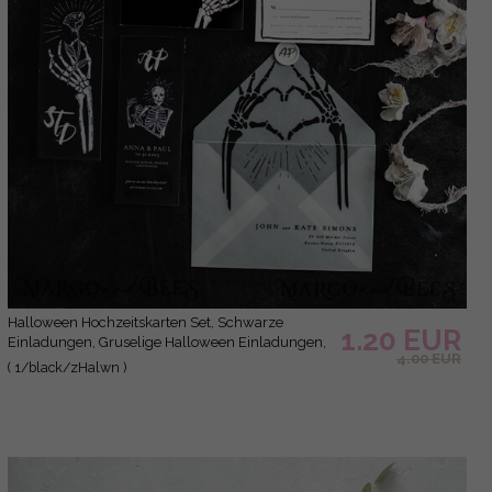
Halloween Hochzeitskarten Set, Schwarze
1.20 EUR
Einladungen, Gruselige Halloween Einladungen,
4.00 EUR
Gothic Hochzeitskarten, Skelett Hochzeitsset
( 1/black/zHalwn )
schwarz