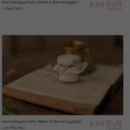
2.50 EUR
Gäste bevorzugen Ideen, süße Honigbegleitgläser.
( 15/GOLDKALW/MD )
3.00 EUR