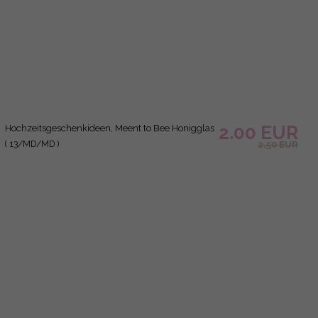
2.00 EUR
Hochzeitsgeschenke, Naturhonigglas
( 07/MD/MD )
2.50 EUR