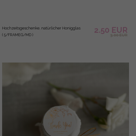
Hochzeitsgeschenkideen, Süßer Abschluss für
2.00 EUR
einen neuen Anfang Honigglas
2.50 EUR
( 200/ROSEKAL/MD )