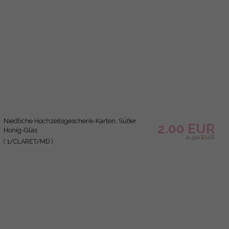
Hochzeitsdankeschön-Geschenke, Meent To Bee
2.00 EUR
Honiggläser
2.50 EUR
( 8/frameG/MD )