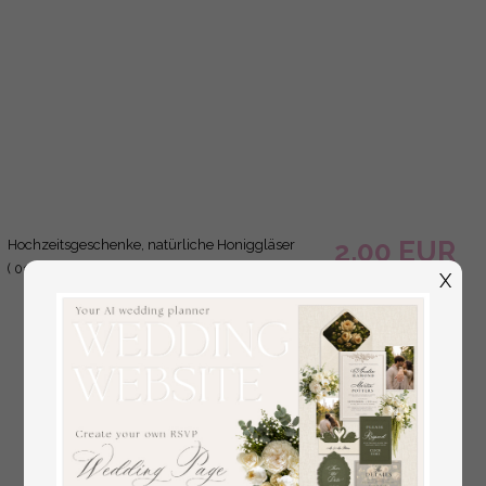
X
2.00 EUR
Hochzeitsgeschenke, natürliche Honiggläser
( 01/rusl/MD )
2.50 EUR