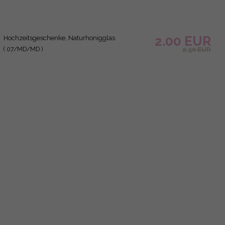
2.00 EUR
Hochzeitsgeschenk, Meent To Bee Honiggläser
( 20/MD/MD )
2.50 EUR