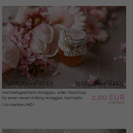
Hochzeitsgeschenk Honigglas, süßer Abschluss
2.00 EUR
für einen neuen Anfang Honigglas, Hochzeits-
2.50 EUR
Danke-Set
( 01/marblen/MD )