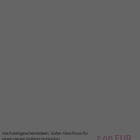
Hochzeitsgeschenkideen, süße
2.00 EUR
Honiggeschenkgläser
2.50 EUR
( 5/goldz/MD )