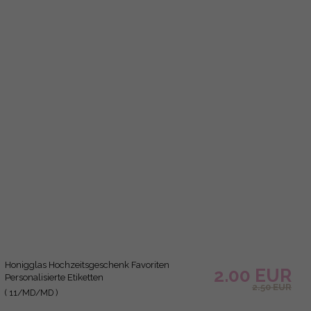
2.00 EUR
Hochzeitsgeschenkideen, Meent to Bee Honigglas
( 13/MD/MD )
2.50 EUR