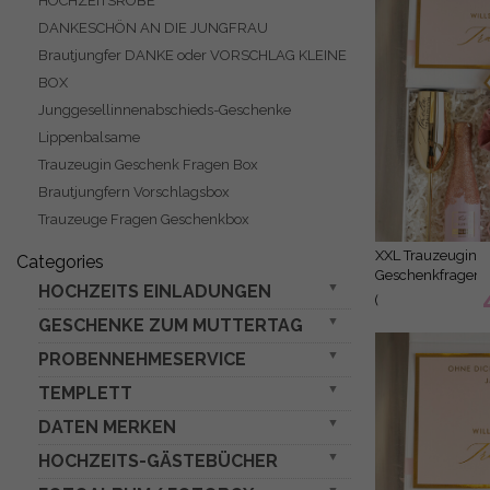
HOCHZEITSROBE
DANKESCHÖN AN DIE JUNGFRAU
Brautjungfer DANKE oder VORSCHLAG KLEINE
BOX
Junggesellinnenabschieds-Geschenke
Lippenbalsame
Trauzeugin Geschenk Fragen Box
Brautjungfern Vorschlagsbox
Trauzeuge Fragen Geschenkbox
XXL Trauzeugin
Categories
Geschenkfragen
HOCHZEITS EINLADUNGEN
Box,
(
Brautjungfer
GESCHENKE ZUM MUTTERTAG
Gold / Roségold / Silber / Glitzer
01/SwKielPnk/De
Trauzeuge,
Einladungen für VIP/ Boxeinladungen für
)
Möchtest Du
PROBENNEHMESERVICE
Geschenkset Entspannung
meine
Eltern
Geschenkset mit Tasse
TEMPLETT
Muster
Trauzeugin
geprägte Einladungen
sein Box,
Muttertagsbox in Herzform
DATEN MERKEN
Hochzeits Einladung Download
Geschenkschacht
Plexiglas Acrylspiegel
Schmuck für Mama zum Muttertag
Trauzeuge
Hochzeitsset
HOCHZEITS-GÄSTEBÜCHER
rustikale Boho-Magnete
3-fach gefaltete Hochzeitseinladungen
Grußkarten für Mama
fragen
Hochzeitsdrucksachen
Foto-Vellum-Plexi