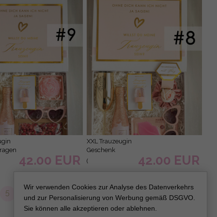
x
Blush Will You
fer
Be My
e,
Bridesmaid Box-
schachtel
Set
XXL Trauzeugin
ragen
Geschenk
42.00 EUR
42.00 EUR
ungfer
Fragen Box,
(
Brautjungfer
52.50 EUR
52.50 EUR
nk/Debox
08/SwKielPnk/Debox
u
Trauzeuge,
)
Möchtest Du
Wir verwenden Cookies zur Analyse des Datenverkehrs
5
>
>>
sein
meine
und zur Personalisierung von Werbung gemäß DSGVO.
Trauzeugin sein
Sie können alle akzeptieren oder ablehnen.
hachtel,
Box,