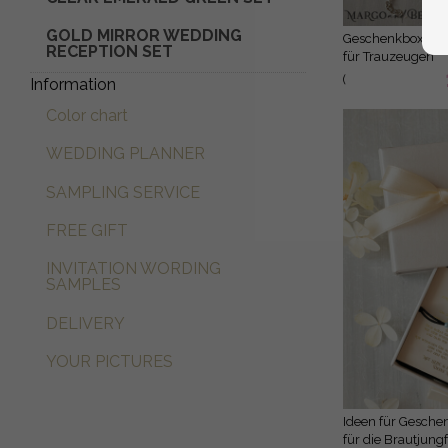
GOLD MIRROR WEDDING
Geschenkbox
RECEPTION SET
für Trauzeugen
und
(
Information
Brautjungfern
04/brautbox/ges
Color chart
)
WEDDING PLANNER
SAMPLING SERVICE
FREE GIFT
INVITATION WORDING
SAMPLES
DELIVERY
YOUR PICTURES
Ideen für Geschenke
für die Brautjung