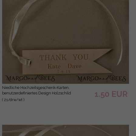
niedliche Hochzeitsgeschenk-Karten,
1.50 EUR
benutzerdefiniertes Design Holzschild
( 21/drw/wt )