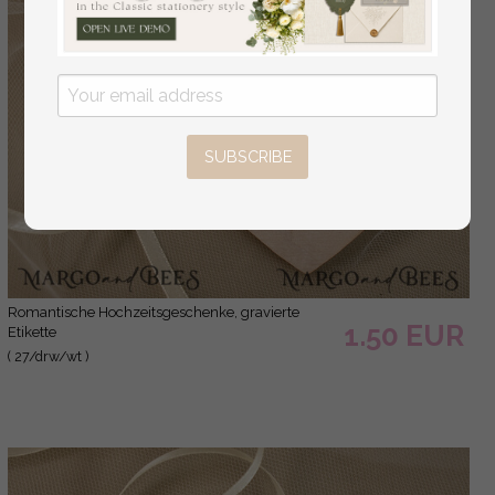
SUBSCRIBE
romantische Hochzeitsgeschenke, gravierte
1.50 EUR
Etikette
( 27/drw/wt )