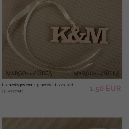
Hochzeitsgeschenk, graviertes Holzschild
1.50 EUR
( 24/drw/wt )