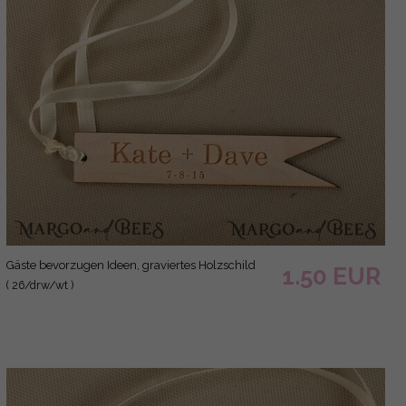
Gäste bevorzugen Ideen, graviertes Holzschild
1.50 EUR
( 26/drw/wt )