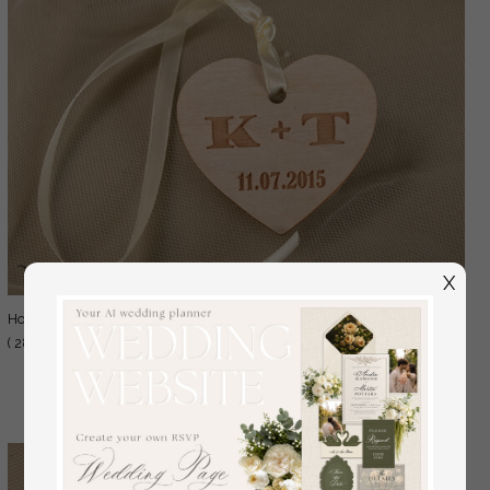
X
Hochzeitsgeschenkideen, graviertes Holzschild
1.50 EUR
( 28/drw/wt )