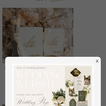
X
Braut- und Bräutigam-Eidbücher, Hochzeitsgelübde,
personalisierte Eid-Heftchen, seine und ihre
Eidbücher, maßgeschneiderte Hochzeitsgelübde-
Boxen, Brautparty-Geschenk
aus
34
/
42.00