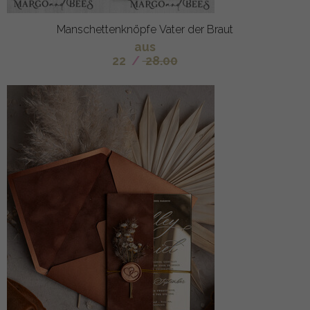
Manschettenknöpfe Vater der Braut
aus
22
/
28.00