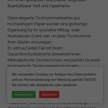
Bearbeitbarer Text und Papierfarbe.
Diese elegante Tischnummernkarten aus
hochwertigem Papier werden eine großartige
Ergänzung für Ihr spezielles Mittag- oder
Abendessen-Event sein, um jede Tischnummer
Ihren Gästen anzuzeigen.
Es wird auf jeden Fall mit Ihrem
Gesamthochzeitsthema übereinstimmen.
Minimalistische Tischnummern sind perfekt für jeden
Hochzeitsstil, Tischnummern Hochzeits-
Tischdekoration, Gästesitzungstisch, finden Sie Ihre
Wir verwenden Cookies zur Analyse des Datenverkehrs
Sitznummer in Ihrer eigenen Sprache
und zur Personalisierung von Werbung gemäß DSGVO.
Sie können alle akzeptieren oder ablehnen.
Um zu bestellen:
Akzeptieren
Ablehnen
Die Anzahl, die Sie in Ihren Warenkorb legen, ist die
Anzahl der Tischnummern in Ihrer Bestellung.