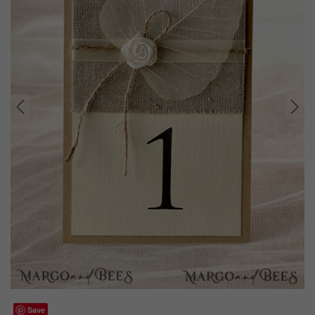
prev
next
Save