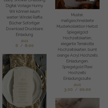
Digital Vorlage Hunny
Wir können kaum
Muster,
warten Windel Raffle
maßgeschneiderte
Bücher Sofortiger
Musterkollektion Herbst
Download Druckbare
Spiegelgold
Einladung
Hochzeitskarten,
aus
elegante Terrakotta
6
/
8.00
Hochzeitskarten, burnt
orange Acryl Hochzeits
Einladungen,
Spiegelgold Plexi
Hochzeits
Einladungssuite.
aus
3.00
/
20.00