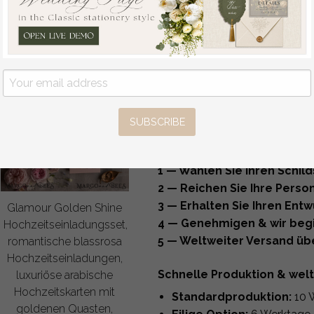
CO₂-Lasern für Acryl-Aussc
Heißfolienprägung für meta
Professionelles Zuschneide
Haltbar, elegant und perfekt fü
Erstellen Sie ein koordini
Wir können passende Artikel im
Tischnummern, Barkarten, Des
SUBSCRIBE
Schilder, Willkommensschilder
So funktioniert es
1 — Wählen Sie Ihren Schild
2 — Reichen Sie Ihre Person
3 — Erhalten Sie Ihren Entw
Glamour Golden Shine
4 — Genehmigen & wir begi
Hochzeitseinladungsset,
5 — Weltweiter Versand üb
romantische blassrosa
Hochzeitseinladungen,
Schnelle Produktion & wel
luxuriöse arabische
Hochzeitskarten mit
Standardproduktion:
10 
goldenen Quasten,