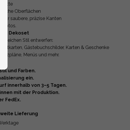
hnitte
llische Oberflächen
n für saubere, präzise Kanten
r Fotos.
ertes Dekoset
 gleichen Stil entwerfen:
sertkarten, Gästebuchschilder, Karten & Geschenke
, Sitzpläne, Menüs und mehr.
stil und Farben.
alisierung ein.
urf innerhalb von 3–5 Tagen.
nnen mit der Produktion.
er FedEx.
tweite Lieferung
Werktage