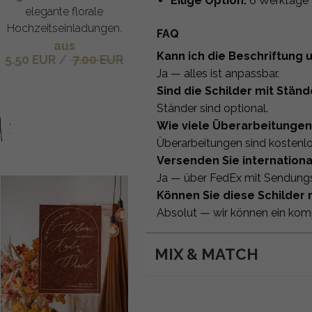
Eilige Option:
6 Werktage
elegante florale
Hochzeitseinladungen.
FAQ
aus
Kann ich die Beschriftung
5.50 EUR
/
7.00 EUR
Ja — alles ist anpassbar.
Sind die Schilder mit Ständ
Ständer sind optional.
h:
Wie viele Überarbeitungen
Überarbeitungen sind kostenlo
Versenden Sie internationa
Ja — über FedEx mit Sendung
Können Sie diese Schilder
Absolut — wir können ein komp
MIX & MATCH