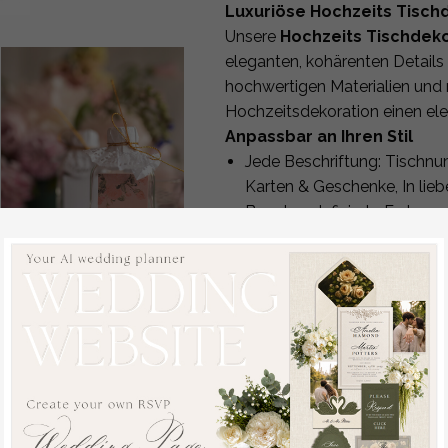
Luxuriöse Hochzeits Tisch
Unsere
Hochzeits Tischdeko
eleganten, kohärenten Details 
hochwertigen Materialien und m
Hochzeitsdekoration einen el
Anpassbar an Ihren Stil
Jede Beschriftung: Tischnu
Karten & Geschenke, In li
Benutzerdefinierte Farben, d
Wahl der Materialien: Acryl
Folie
Optionale Ständer
Passende Designs für alle 
Genießen Sie kostenlose Übera
Hochzeitsgeschenke,
Produktion an Ihre E-Mail gese
personalisiertes Kater-
Hochwertige Qualität & H
Kit
Jedes Schild wird intern herges
aus
UV-Druckern für erhabene T
2.00 EUR
/
2.50 EUR