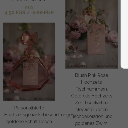
aus
4.50 EUR
/
6.00 EUR
Blush Pink Rose
Hochzeits
Tischnummern,
Goldfolie Hochzeits
Zelt Tischkarten,
Personalisierte
elegante Rosen
Hochzeitsgetränkebeschriftungen
Tischdekoration und
goldene Schrift Rosen
goldenes Zwirn,