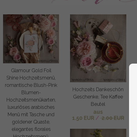
Glamour Gold Foil
Shine Hochzeitsmenü,
romantische Blush-Pink
Hochzeits Dankeschön
Blumen-
Geschenke, Tee Kaffee
Hochzeitsmenükarten,
Beutel
luxuriöses arabisches
aus
Menü mit Tasche und
1.50 EUR
/
2.00 EUR
goldener Quaste,
elegantes florales
Hochzeitsmenü.