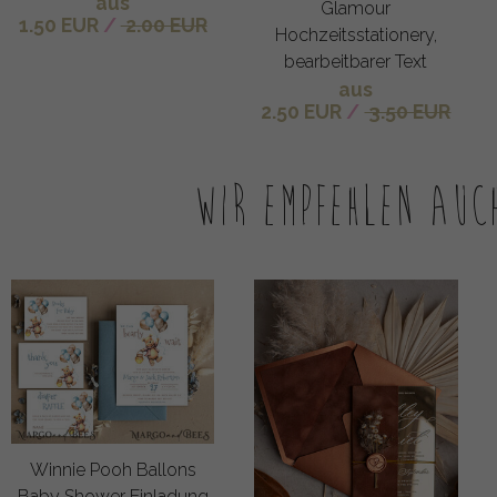
aus
Glamour
1.50 EUR
/
2.00 EUR
Hochzeitsstationery,
bearbeitbarer Text
aus
2.50 EUR
/
3.50 EUR
Wir empfehlen auc
Winnie Pooh Ballons
Baby Shower Einladung