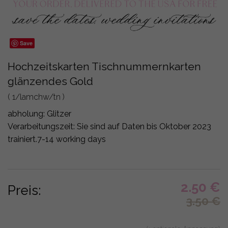
Save
Hochzeitskarten Tischnummernkarten
glänzendes Gold
( 1/lamchw/tn )
abholung:
Glitzer
Verarbeitungszeit: Sie sind auf Daten bis Oktober 2023
trainiert.
7-14 working days
2.50
€
Preis:
3.50
€