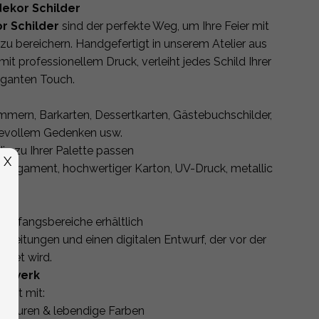
dekor Schilder
r Schilder
sind der perfekte Weg, um Ihre Feier mit
zu bereichern. Handgefertigt in unserem Atelier aus
it professionellem Druck, verleiht jedes Schild Ihrer
eganten Touch.
mmern, Barkarten, Dessertkarten, Gästebuchschilder,
ebevollem Gedenken usw.
ie zu Ihrer Palette passen
X
, Pergament, hochwertiger Karton, UV-Druck, metallic
Empfangsbereiche erhältlich
rbeitungen und einen digitalen Entwurf, der vor der
ndet wird.
andwerk
tellt mit:
exturen & lebendige Farben