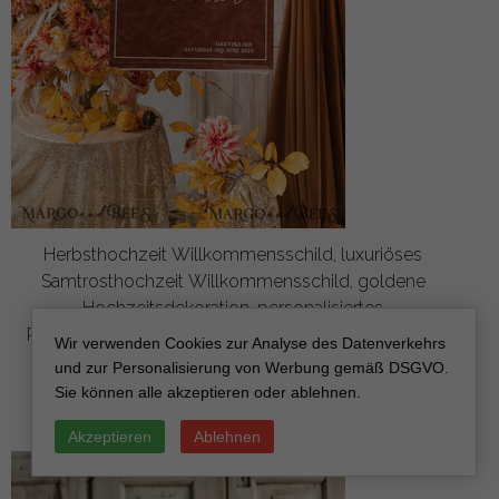
Herbsthochzeit Willkommensschild, luxuriöses
Samtrosthochzeit Willkommensschild, goldene
Hochzeitsdekoration, personalisiertes
Rosthochzeitsschild, Hochzeitsempfangset, Herbst
Wir verwenden Cookies zur Analyse des Datenverkehrs
Willkommenshochzeitsboard
und zur Personalisierung von Werbung gemäß DSGVO.
aus
Sie können alle akzeptieren oder ablehnen.
80
/
100.00
Akzeptieren
Ablehnen