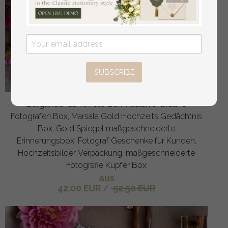
SUBSCRIBE
Burgunder Samt Foto Box, Kastanienbraune
Fotografen Box, Marsala Gold Hochzeits Gedächtnis
Box, Gold Spiegel maßgeschneiderte
Erinnerungsbox, Fotograf Geschenke für Kunden,
Hochzeitsbilder Verpackung, maßgeschneiderte
Fotografie Kupfer Box
aus
42.00 EUR
/
52.50 EUR