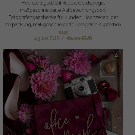
Hochzeitsgedächtnisbox, Goldspiegel
maßgeschneiderte Aufbewahrungsbox,
Fotografengeschenke für Kunden, Hochzeitsbilder
Verpackung, maßgeschneiderte Fotografie Kupferbox
aus
49.00 EUR
/
61.00 EUR