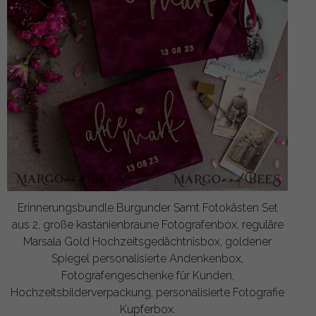
Erinnerungsbundle Burgunder Samt Fotokästen Set
aus 2, große kastanienbraune Fotografenbox, reguläre
Marsala Gold Hochzeitsgedächtnisbox, goldener
Spiegel personalisierte Andenkenbox,
Fotografengeschenke für Kunden,
Hochzeitsbilderverpackung, personalisierte Fotografie
Kupferbox.