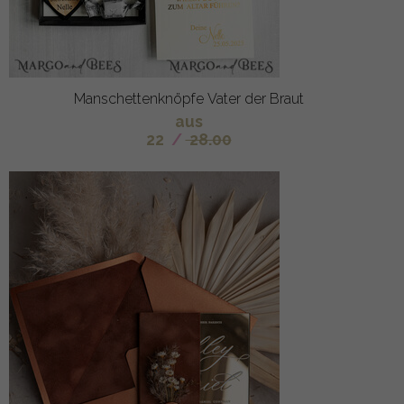
Manschettenknöpfe Vater der Braut
aus
22
/
28.00