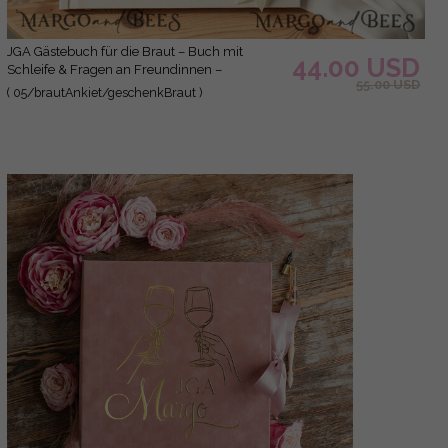
JGA Gästebuch für die Braut – Buch mit
44.00 USD
Schleife & Fragen an Freundinnen –
55.00 USD
personalisiert
( 05/brautAnkiet/geschenkBraut )