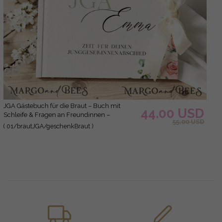
JGA Gästebuch für die Braut – Buch mit
44.00 USD
Schleife & Fragen an Freundinnen –
55.00 USD
personalisiert
( 01/brautJGA/geschenkBraut )