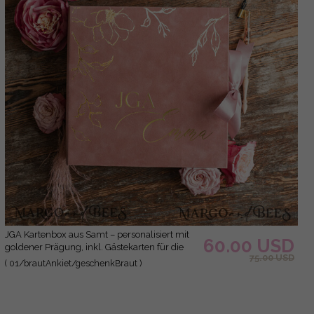
JGA Kartenbox aus Samt – personalisiert mit
60.00 USD
goldener Prägung, inkl. Gästekarten für die
75.00 USD
Braut
( 01/brautAnkiet/geschenkBraut )