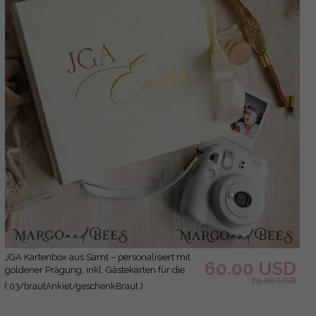
JGA Kartenbox aus Samt – personalisiert mit
60.00 USD
goldener Prägung, inkl. Gästekarten für die
75.00 USD
Braut
( 03/brautAnkiet/geschenkBraut )