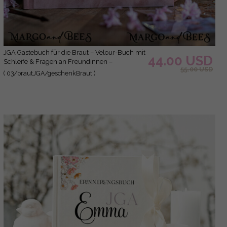
JGA Gästebuch für die Braut – Velour-Buch mit
44.00 USD
Schleife & Fragen an Freundinnen –
55.00 USD
personalisiert
( 03/brautJGA/geschenkBraut )