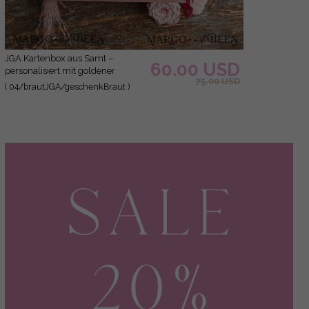
JGA Kartenbox aus Samt –
60.00 USD
personalisiert mit goldener
75.00 USD
Prägung, inkl. Gästekarten für die
( 04/brautJGA/geschenkBraut )
Braut