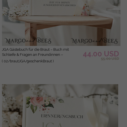
JGA Gästebuch für die Braut – Buch mit
44.00 USD
Schleife & Fragen an Freundinnen –
55.00 USD
personalisiert
( 02/brautJGA/geschenkBraut )