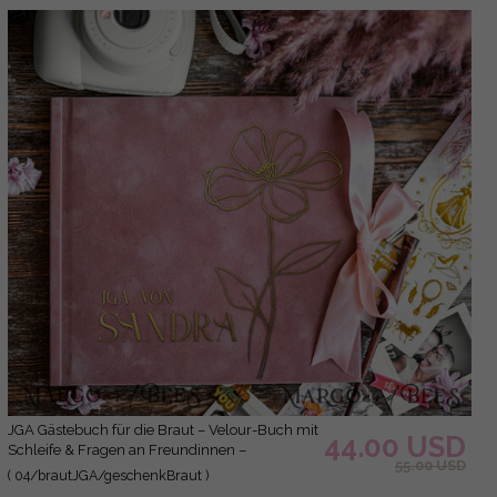
JGA Gästebuch für die Braut – Velour-Buch mit
44.00 USD
Schleife & Fragen an Freundinnen –
55.00 USD
personalisiert
( 04/brautJGA/geschenkBraut )