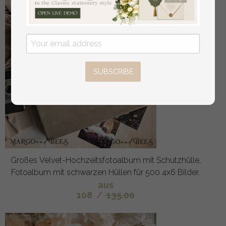
SUBSCRIBE
Großes Velvet-Hochzeitsfotoalbum mit Schutzhülle,
Fotoalbum mit schwarzen Hüllen für 500 4x6 Bilder.
aus
108
/
135.00