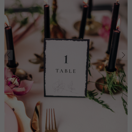
prev
next