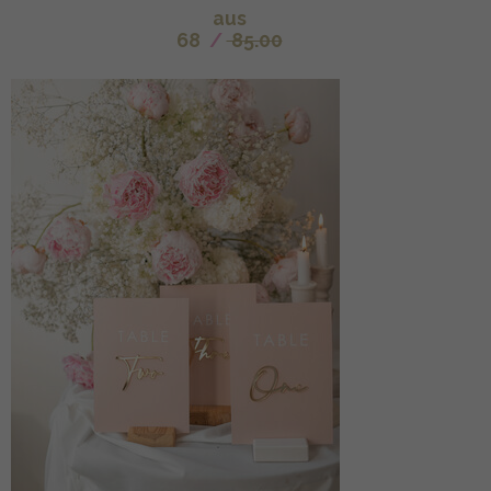
aus
68
/
85.00