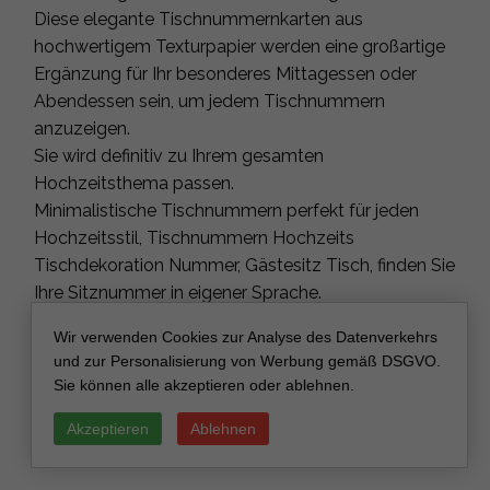
Diese elegante Tischnummernkarten aus
hochwertigem Texturpapier werden eine großartige
Ergänzung für Ihr besonderes Mittagessen oder
Abendessen sein, um jedem Tischnummern
anzuzeigen.
Sie wird definitiv zu Ihrem gesamten
Hochzeitsthema passen.
Minimalistische Tischnummern perfekt für jeden
Hochzeitsstil, Tischnummern Hochzeits
Tischdekoration Nummer, Gästesitz Tisch, finden Sie
Ihre Sitznummer in eigener Sprache.
Wir verwenden Cookies zur Analyse des Datenverkehrs
Anderes Farbschema?
und zur Personalisierung von Werbung gemäß DSGVO.
Bitte Nachricht für benutzerdefinierte Bestellungen
Sie können alle akzeptieren oder ablehnen.
oder Farben, die nicht in der Liste enthalten sind.
Wenn Sie benutzerdefinierte Tischnamen anstelle
Akzeptieren
Ablehnen
von Zahlen benötigen, kontaktieren Sie uns bitte.