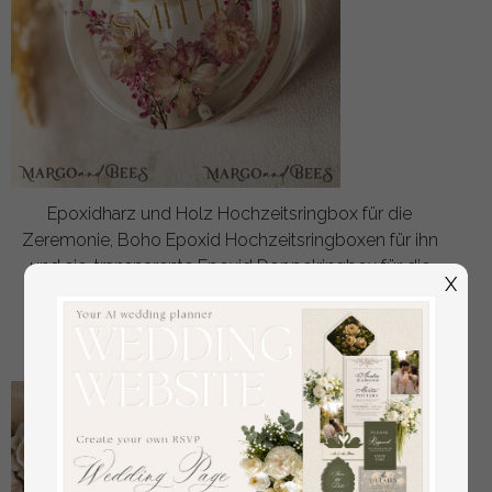
Epoxidharz und Holz Hochzeitsringbox für die
Zeremonie, Boho Epoxid Hochzeitsringboxen für ihn
und sie, transparente Epoxid Doppelringbox für die
X
Hochzeit, Holzharz Blumen Heiratsantragsringbox.
aus
56
/
70.00