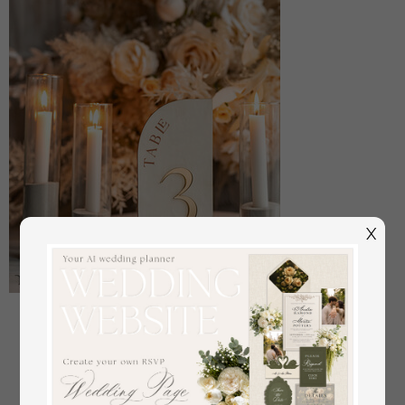
X
Acryl-Halb-Bogen Samt Elfenbein Hochzeits-
Tischnummern, Ecru Gold Schild, Gold Plexi
Tischnummern, Luxus Beige Hochzeits
Tischdekoration, Hochzeitsbeschilderung Goldener
Spiegel Tischnummern