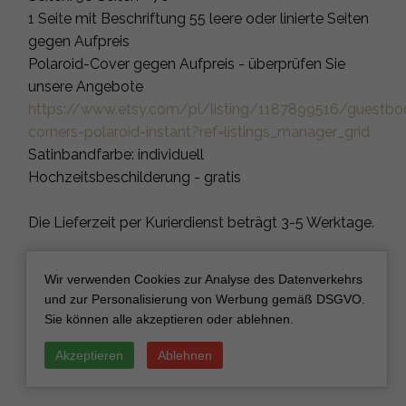
1 Seite mit Beschriftung 55 leere oder linierte Seiten
gegen Aufpreis
Polaroid-Cover gegen Aufpreis - überprüfen Sie
unsere Angebote
https://www.etsy.com/pl/listing/1187899516/guestbo
corners-polaroid-instant?ref=listings_manager_grid
Satinbandfarbe: individuell
Hochzeitsbeschilderung - gratis
Die Lieferzeit per Kurierdienst beträgt 3-5 Werktage.
Hilfe benötigt? Möchten Sie eine andere Schriftart?
Wir verwenden Cookies zur Analyse des Datenverkehrs
Eine andere Größe oder Farbe?
und zur Personalisierung von Werbung gemäß DSGVO.
Sie können alle akzeptieren oder ablehnen.
Kontaktieren Sie uns! Wir lieben maßgeschneiderte
Akzeptieren
Ablehnen
Aufträge!