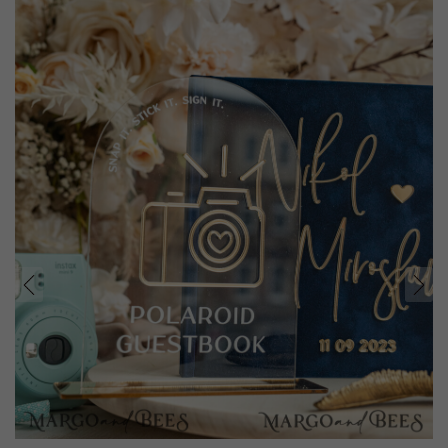
prev
next