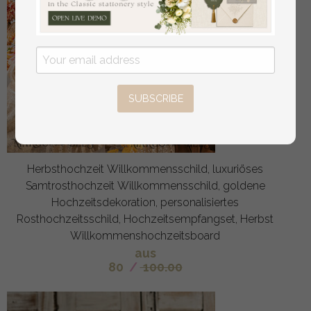
SUBSCRIBE
Herbsthochzeit Willkommensschild, luxuriöses
Samtrosthochzeit Willkommensschild, goldene
Hochzeitsdekoration, personalisiertes
Rosthochzeitsschild, Hochzeitsempfangset, Herbst
Willkommenshochzeitsboard
aus
80
/
100.00