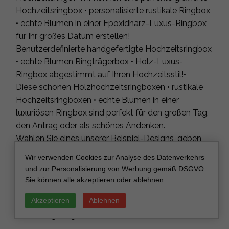
Hochzeitsringbox • personalisierte rustikale Ringbox
• echte Blumen in einer Epoxidharz-Luxus-Ringbox
für Ihr großes Datum erstellen!
Benutzerdefinierte handgefertigte Hochzeitsringbox
• echte Blumen Ringträgerbox • Holz-Luxus-
Ringbox abgestimmt auf Ihren Hochzeitsstil!•
Diese schönen Holzhochzeitsringboxen • rustikale
Hochzeitsringboxen • echte Blumen in einer
luxuriösen Ringbox sind perfekt für den großen Tag,
den Antrag oder als schönes Andenken.
Wählen Sie eines unserer Beispiel-Designs, geben
Sie den Designbuchstaben im Personalisierungsfeld
Wir verwenden Cookies zur Analyse des Datenverkehrs
an oder lassen Sie uns einfach wissen, was Sie
und zur Personalisierung von Werbung gemäß DSGVO.
graviert haben möchten. Entwurfsproben sind vor
Sie können alle akzeptieren oder ablehnen.
der Gravur verfügbar. Hinterlassen Sie einfach eine
Akzeptieren
Ablehnen
Nachricht und bitten Sie darum, wenn Sie Ihre
Bestellung aufgeben.