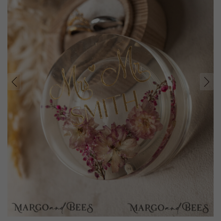
prev
next