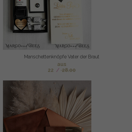
Manschettenknöpfe Vater der Braut
aus
22
/
28.00