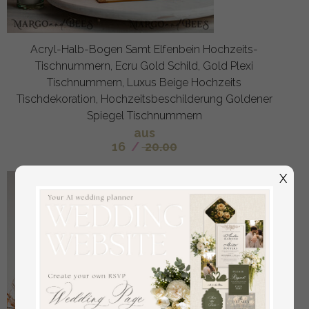
Acryl-Halb-Bogen Samt Elfenbein Hochzeits-
Tischnummern, Ecru Gold Schild, Gold Plexi
Tischnummern, Luxus Beige Hochzeits
Tischdekoration, Hochzeitsbeschilderung Goldener
Spiegel Tischnummern
aus
16
/
20.00
X