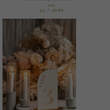
aus
34
/
42.00