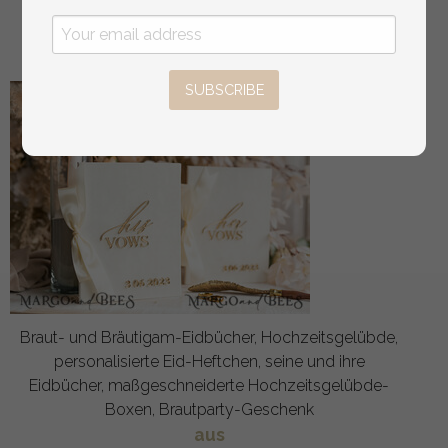
Fotoalbum mit schwarzen Hüllen für 500 4x6 Bilder.
aus
108
/
135.00
SUBSCRIBE
Braut- und Bräutigam-Eidbücher, Hochzeitsgelübde,
personalisierte Eid-Heftchen, seine und ihre
Eidbücher, maßgeschneiderte Hochzeitsgelübde-
Boxen, Brautparty-Geschenk
aus