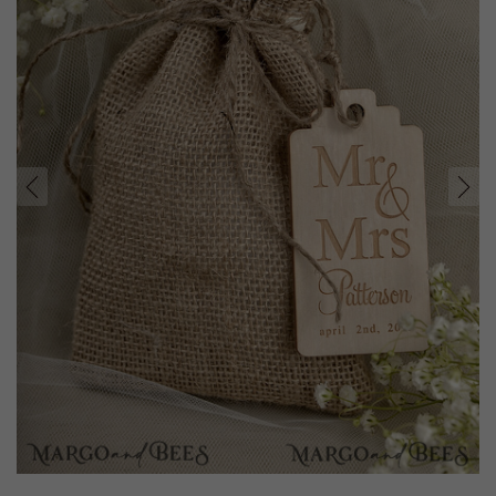
prev
next