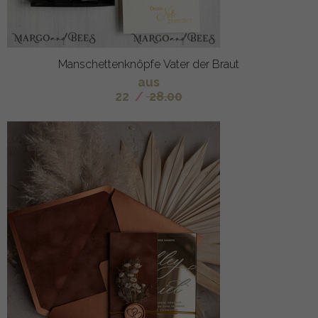
Manschettenknöpfe Vater der Braut
aus
22
/
28.00