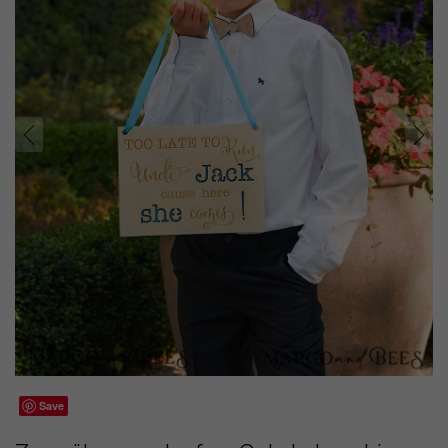
prev
next
Save