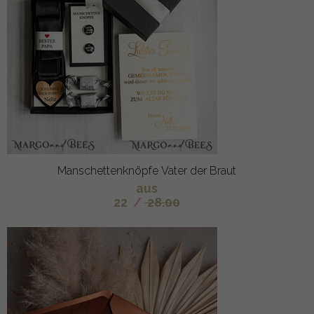
Manschettenknöpfe Vater der Braut
aus
22
/
28.00