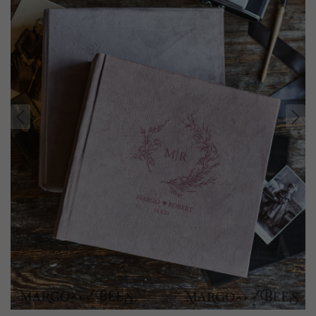
prev
next