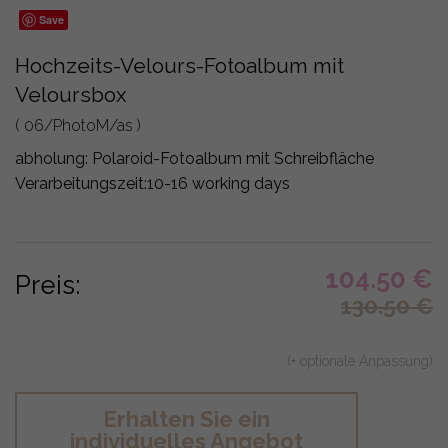
Save
Hochzeits-Velours-Fotoalbum mit
Veloursbox
( 06/PhotoM/as )
abholung:
Polaroid-Fotoalbum mit Schreibfläche
Verarbeitungszeit:
10-16 working days
104.50
€
Preis:
130.50
€
(+ optionale Anpassung)
Erhalten Sie ein
individuelles Angebot