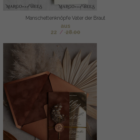
Manschettenknöpfe Vater der Braut
aus
22
/
28.00