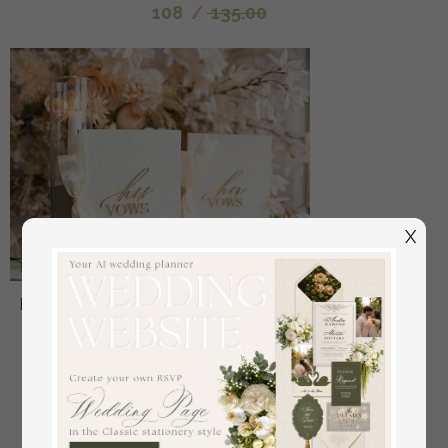
108
/
135.00
X
Braut- und Bräutigam-Eidbücher, Hochzeitsgelübde,
personalisierte Eid-Heftchen, seine und ihre
Eidbücher, maßgeschneiderte Hochzeitsgelübde-
Boxen, Brautparty-Geschenk
aus
34
/
42.00