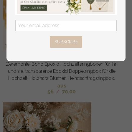
SUBSCRIBE
Epoxidharz und Holz Hochzeitsringbox für die
Zeremonie, Boho Epoxid Hochzeitsringboxen für ihn
und sie, transparente Epoxid Doppelringbox für die
Hochzeit, Holzharz Blumen Heiratsantragsringbox.
aus
56
/
70.00