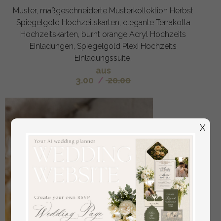
Muster, maßgeschneiderte Musterkollektion Herbst
Spiegelgold Hochzeitskarten, elegante Terrakotta
Hochzeitskarten, burnt orange Acryl Hochzeits
Einladungen, Spiegelgold Plexi Hochzeits
Einladungssuite.
aus
3.00
/
20.00
X