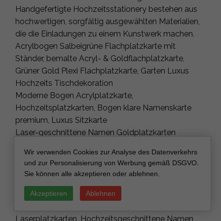
Handgefertigte Hochzeitsstationery bestehen aus
hochwertigen, sorgfältig ausgewählten Materialien,
die die Einladungen zu einem Kunstwerk machen.
Acrylbogen Salbeigrüne Flachplatzkarte mit
Ständer, bemalte Acryl- & Goldflachplatzkarte,
Grüner Gold Plexi Flachplatzkarte, Garten Luxus
Hochzeits Tischdekoration
Moderne Bogen Acrylplatzkarte,
Hochzeitsplatzkarten, Bogen klare Namenskarte
premium, Luxus Sitzkarte
Laser-geschnittene Namen Goldplatzkarten
Acrylplatzkarten Gold Hochzeitsplatzkarten
Wir verwenden Cookies zur Analyse des Datenverkehrs
Spiegelplatzkarten Acryl laser-geschnittene
und zur Personalisierung von Werbung gemäß DSGVO.
Platznamen, Hochzeitsplatzkarten, laser-
Sie können alle akzeptieren oder ablehnen.
geschnittene Namen für Hochzeitsdekoration,
Akzeptieren
Ablehnen
individuelle Namensplatzkarten, goldener
Spiegelplatzkarte, Acrylplatzkarte, Goldspiegel
Laserplatzkarten, Hochzeitsgeschnittene Namen,