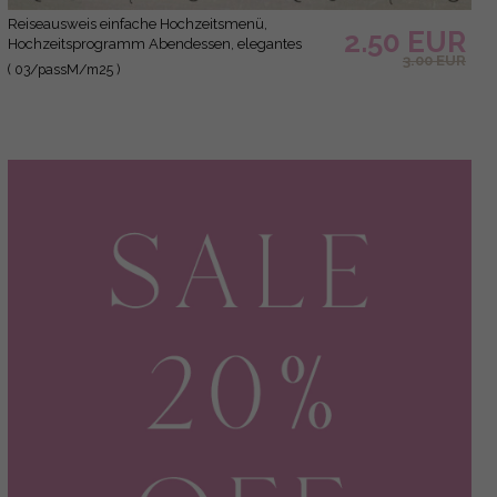
Reiseausweis einfache Hochzeitsmenü,
2.50 EUR
Hochzeitsprogramm Abendessen, elegantes
3.00 EUR
Destinationsmenü, personalisierte
( 03/passM/m25 )
Hochzeitsdekoration