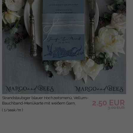
Strandstaubiger blauer Hochzeitsmenü, Vellum-
2.50 EUR
Bauchband-Menükarte mit weißem Garn,
3.00 EUR
luxuriöse Hochzeitsmenükarten, einzigartiges
( 1/seak/m )
Meereshochzeitsmenü, zartes blaues
Hochzeitsmenü