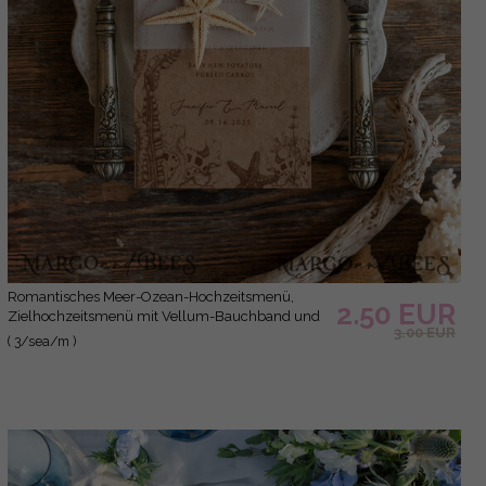
Romantisches Meer-Ozean-Hochzeitsmenü,
2.50 EUR
Zielhochzeitsmenü mit Vellum-Bauchband und
3.00 EUR
Seestern, Meeres-Menükarten,
( 3/sea/m )
Strandhochzeitsmenü, einzigartiges Muschel-
Hochzeitsmenü.