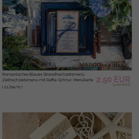
Romantisches Blaues Strandhochzeitsmenü,
2.50 EUR
Zielhochzeitsmenü mit Raffia-Schnur, Menükarte
3.00 EUR
mit gezacktem Rand, Meereshochzeitsmenü,
( 01/be/m )
einzigartiges Muschel-Hochzeitsmenü