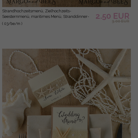
Strandhochzeitsmenü, Zielhochzeits-
2.50 EUR
Seesternmenü, maritimes Menü, Stranddinner-
3.00 EUR
Menü, Muschel-Seestern-Korallen-Dinnerparty-
( 03/be/m )
Menü, tropisches Meeresmenü