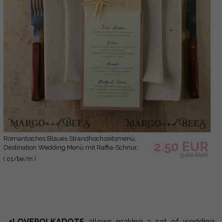
Romantisches Blaues Strandhochzeitsmenü,
2.50 EUR
Destination Wedding Menü mit Raffia-Schnur,
3.00 EUR
Dekorative marine Menükarte mit gezacktem
( 01/be/m )
Rand, Meereshochzeitsmenü, Einzigartiges
Muschel-Hochzeitsmenü
4LOVEPOLKADOTS
allows making a set of wedding