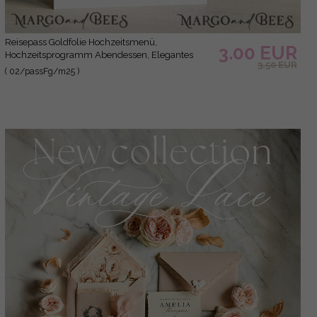
Reisepass Goldfolie Hochzeitsmenü,
3.00 EUR
Hochzeitsprogramm Abendessen, Elegantes
3.50 EUR
Zielmenü, Personalisierte Hochzeitsdekoration
( 02/passFg/m25 )