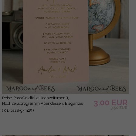
Reise-Pass Goldfolie Hochzeitsmenü,
3.00 EUR
Hochzeitsprogramm Abendessen, Elegantes
3.50 EUR
Destination-Menü, Personalisierte
( 01/passFg/m25 )
Hochzeitsdekoration