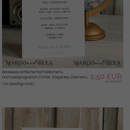
Reisepass einfache Hochzeitsmenü,
2.50 EUR
Hochzeitsprogramm Dinner, Elegantes Zielmenü,
3.00 EUR
Personalisierte Hochzeitsdekoration
( 02/passFgp/m25 )