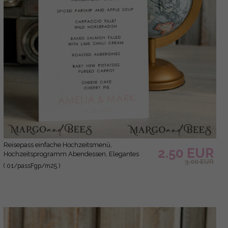
Reisepass einfache Hochzeitsmenü,
2.50 EUR
Hochzeitsprogramm Abendessen, Elegantes
3.00 EUR
Zielmenü, Personalisierte Hochzeitsdekoration
( 01/passFgp/m25 )