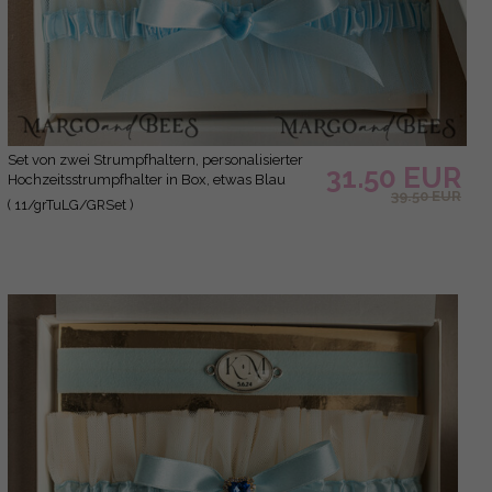
Set von zwei Strumpfhaltern, personalisierter
31.50 EUR
Hochzeitsstrumpfhalter in Box, etwas Blau
39.50 EUR
Tüllstrumpfhalter & personalisiertes Wurfset,
( 11/grTuLG/GRSet )
Strumpfhalter für die Braut, Geschenk zur
Brautparty, Tüllstrumpfhalter-Set, Geschenk für
die Braut, Wurfstrumpfhalter.