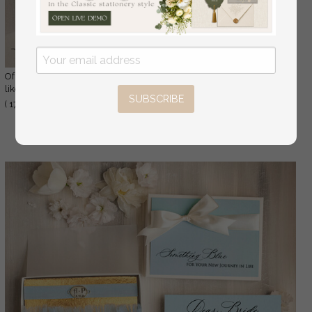
Of course! Please provide the text you would
31.50 EUR
like translated to German.
SUBSCRIBE
39.50 EUR
( 17/grTulg/GRSet )