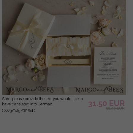
Sure, please provide the text you would like to
31.50 EUR
have translated into German.
39.50 EUR
( 22/grTulg/GRSet )