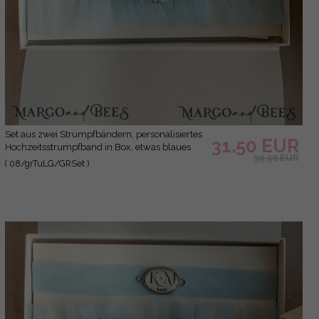
Set aus zwei Strumpfbändern, personalisiertes
31.50 EUR
Hochzeitsstrumpfband in Box, etwas blaues
39.50 EUR
Tüllstrumpfband & personalisiertes Wurfset,
( 08/grTuLG/GRSet )
Strumpfband für die Braut, Geschenk zur
Brautparty, Tüllstrumpfband-Set, Geschenk für
die Braut, Wurfstrumpfband.