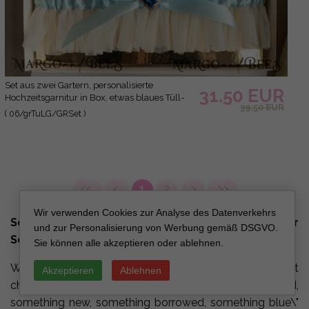
Set aus zwei Gartern, personalisierte
31.50 EUR
Hochzeitsgarnitur in Box, etwas blaues Tüll-
39.50 EUR
Garter & personalisiertes Toss-Set, Garter für
( 06/grTuLG/GRSet )
die Braut, Geschenk zur Brautparty, Tüll-
Garter-Set, Geschenk für die Braut, Toss-
Garter.
<<
<
1
2
>
>>
Wir verwenden Cookies zur Analyse des Datenverkehrs
Something Blue: The Charm of Wedding Garter
und zur Personalisierung von Werbung gemäß DSGVO.
Sets
Sie können alle akzeptieren oder ablehnen.
Weddings are all about traditions, and among the most
Akzeptieren
Ablehnen
cherished is the notion of incorporating \"something old,
something new, something borrowed, something blue\"