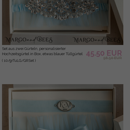
Set aus zwei Gürteln, personalisierter
45.50 EUR
Hochzeitsgürtel in Box, etwas blauer Tüllgürtel
56.50 EUR
& personalisiertes Wurfset, Gürtel für die Braut,
( 10/grTuLG/GRSet )
Geschenk zur Brautparty, Tüllgürtelset,
Geschenk für die Braut, Wurfgürtel.