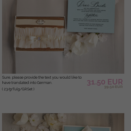
Sure, please provide the text you would like to
31.50 EUR
have translated into German.
39.50 EUR
( 23/grTulg/GRSet )