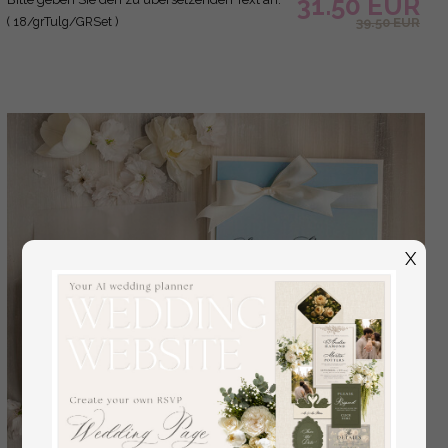
31.50 EUR
( 18/grTulg/GRSet )
39.50 EUR
X