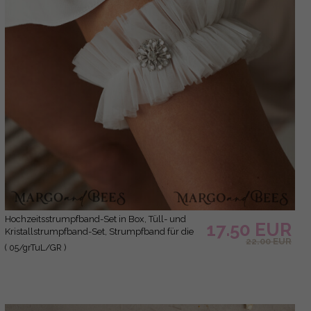
Hochzeitsstrumpfband-Set in Box, Tüll- und
17.50 EUR
Kristallstrumpfband-Set, Strumpfband für die
22.00 EUR
Braut, Geschenkvorschlag für die Braut,
( 05/grTuL/GR )
elfenbeinfarbenes Tüllstrumpfband-Set,
Geschenk für die Braut