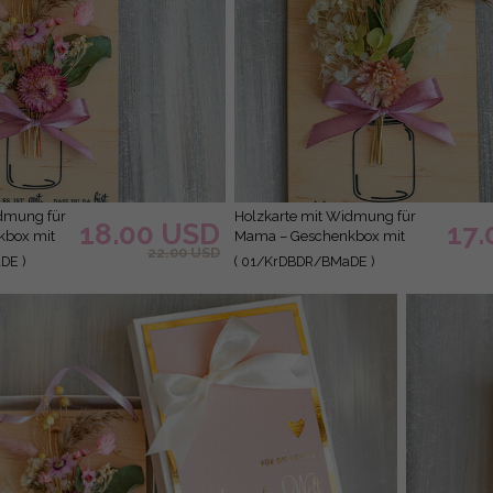
Holzkarte mit Widmung für
18.00 USD
17
kbox mit
Mama – Geschenkbox mit
22.00 USD
eschenk in
Trockenblumen Geschenk in
DE )
( 01/KrDBDR/BMaDE )
t
eleganter Box mit
zum
Trockenblumen zum Muttertag
enkidee
Geschenkidee zum Muttertag