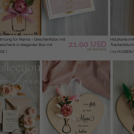
Holzkarte mit Widmung für Mama – Geschenkbox mit
21.00 USD
schenk in eleganter Box mit
Trockenblume
26.00 USD
um Muttertag Geschenkidee zum
Trockenblum
DE )
( 01/KrDBDR
Muttertag