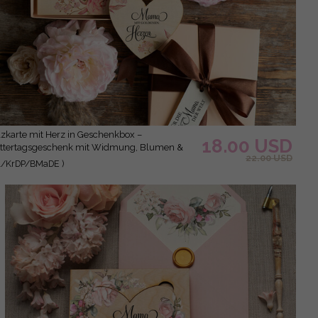
zum Muttertag
18.00 USD
ttertagsgeschenk mit Widmung, Blumen &
22.00 USD
chssiegel
1/KrDP/BMaDE )