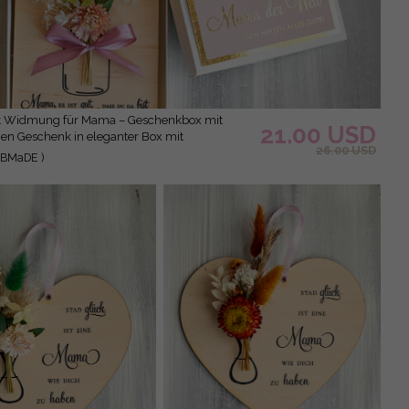
21.00 USD
n Geschenk in eleganter Box mit
26.00 USD
en zum Muttertag Geschenkidee zum
/BMaDE )