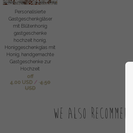
Personalisierte
Gastgeschenkgläser
mit Blütenhonig
gastgeschenke
hochzeit honig,
Honiggeschenkglas mit
Honig, handgemachte
Gastgeschenke zur
Hochzeit
off
4.00 USD
/
4.50
USD
We also recommen