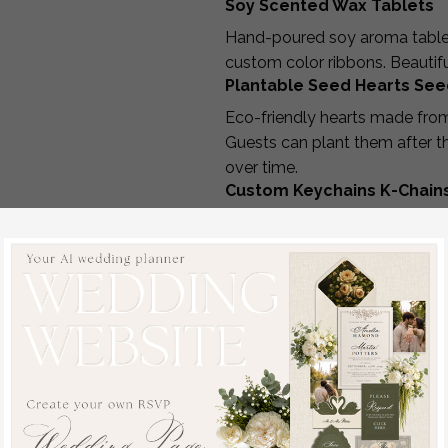
Soy Scented Wax Tablets
Hand-poured soy aroma tablets
custom color ribbons. Beautif
Plantable Seed Hearts See
Eco-friendly hearts made fr
Guests can plant them after t
over time.
Custom Keychains K-Chain
Laser-cut or engraved keychain
initials or wedding date — pra
Other Personalized Favors
We also offer:
personalized Haribo candy 
custom sparklers
d:
mini honey jars
salt & pepper vial sets
Wedding Hangover Kits