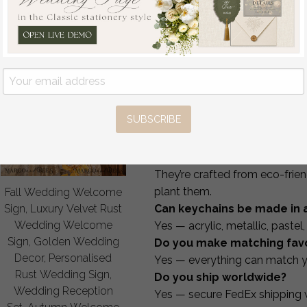
favor tags & packaging mat
All produced with our professio
and premium quality.
Can I personalize all favors
Yes — colors, text, tags, ribb
Do I receive a digital proof
Yes — a custom proof is email
SUBSCRIBE
Do soy wax tablets have di
Yes — we offer multiple fragr
What are plantable seed h
They’re crafted from eco-frie
plant them.
Fall Wedding Welcome
Sign, Luxury Velvet Rust
Can keychains be made in 
Wedding Welcome
Yes — acrylic, metallic, paste
Sign, Golden Wedding
Do you make matching fav
Decor, Personalised
Yes — everything can match you
Rust Wedding Sign,
Do you ship worldwide?
Wedding Reception
Yes — secure FedEx shipping w