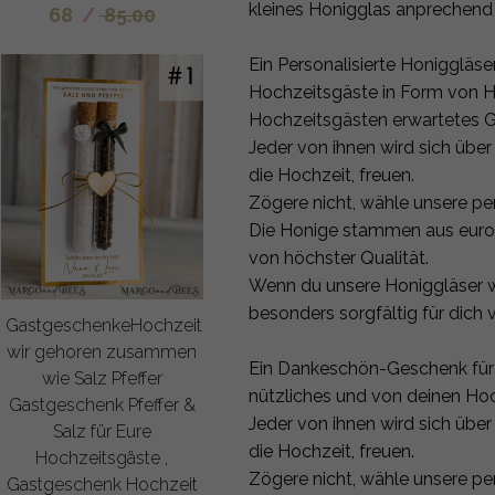
kleines Honigglas anprechend d
68
/
85.00
Ein Personalisierte Honiggläs
Hochzeitsgäste in Form von Ho
Hochzeitsgästen erwartetes 
Jeder von ihnen wird sich übe
die Hochzeit, freuen.
Zögere nicht, wähle unsere per
Die Honige stammen aus europä
von höchster Qualität.
Wenn du unsere Honiggläser wäh
besonders sorgfältig für dich
GastgeschenkeHochzeit
wir gehoren zusammen
Ein Dankeschön-Geschenk für H
wie Salz Pfeffer
nützliches und von deinen Ho
Gastgeschenk Pfeffer &
Jeder von ihnen wird sich übe
Salz für Eure
die Hochzeit, freuen.
Hochzeitsgäste ,
Zögere nicht, wähle unsere per
Gastgeschenk Hochzeit