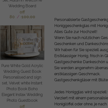
Set, Autumn Welcome
Wedding Board
off
80
/
100.00
Personalisierte Gastgeschenk
Honiggeschenkglas mit Honig
Alles Gute zur Hochzeit!
Wenn Sie nach nützlichen Ges
Geschenken und Dankeschöns fü
Wir haben für Sie speziell au
Erstklassiger Honig, frisch in G
Gastgeschenke Dankeschön und
Pure White Gold Acrylic
Sie werden angenehm überrasc
Wedding Guest Book
erstklassigen Geschmack.
Personalised and sign
Gastgeschenkgläser mit Blüt
set, Velvet white Instant
Photo Book Boho
Jedes Honigglas wird speziell f
Elegant Instax Wedding
Verziert mit einem personalisi
Photo Guestbook
Honiglöffel oder ohne, je nach
off