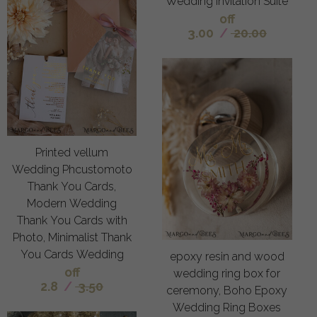
Wedding Invitation Suite
off
3.00
/
20.00
Printed vellum
Wedding Phcustomoto
Thank You Cards,
Modern Wedding
Thank You Cards with
Photo, Minimalist Thank
You Cards Wedding
epoxy resin and wood
off
wedding ring box for
2.8
/
3.50
ceremony, Boho Epoxy
Wedding Ring Boxes