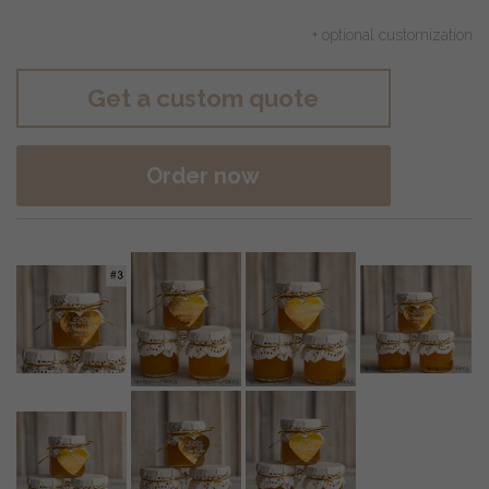
+ optional customization
Get a custom quote
Order now