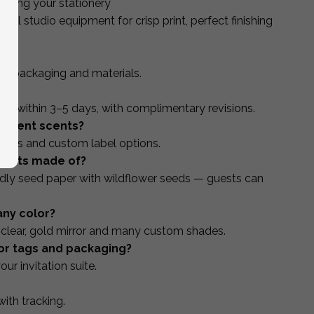
ching your stationery
nal studio equipment for crisp print, perfect finishing
?
ons, packaging and materials.
?
ed within 3–5 days, with complimentary revisions.
fferent scents?
ances and custom label options.
earts made of?
ndly seed paper with wildflower seeds — guests can
any color?
l, clear, gold mirror and many custom shades.
or tags and packaging?
r invitation suite.
ith tracking.