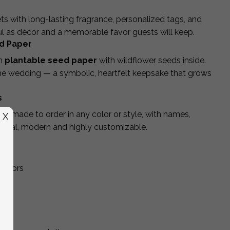
 with long-lasting fragrance, personalized tags, and
ul as décor and a memorable favor guests will keep.
d Paper
om
plantable seed paper
with wildflower seeds inside.
he wedding — a symbolic, heartfelt keepsake that grows
s
s made to order in any color or style, with names,
X
ctical, modern and highly customizable.
favors