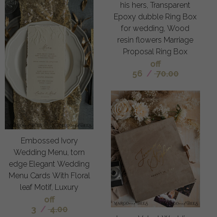
his hers, Transparent
Epoxy dubble Ring Box
for wedding, Wood
resin flowers Marriage
Proposal Ring Box
off
56
/
70.00
Embossed Ivory
Wedding Menu, torn
edge Elegant Wedding
Menu Cards With Floral
leaf Motif, Luxury
off
3
/
4.00