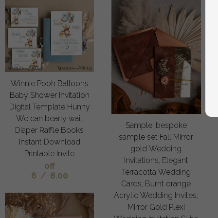
Winnie Pooh Balloons
Baby Shower Invitation
Digital Template Hunny
We can bearly wait
Sample, bespoke
Diaper Raffle Books
sample set Fall Mirror
Instant Download
gold Wedding
Printable Invite
Invitations, Elegant
off
Terracotta Wedding
6
/
8.00
Cards, Burnt orange
Acrylic Wedding Invites,
Mirror Gold Plexi