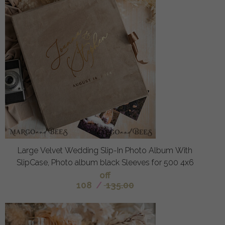
Large Velvet Wedding Slip-In Photo Album With
SlipCase, Photo album black Sleeves for 500 4x6
off
108
/
135.00