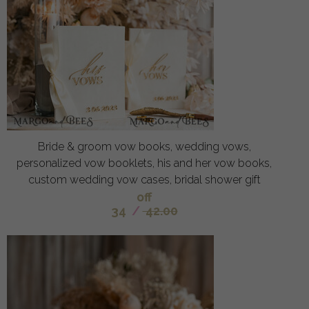
Bride & groom vow books, wedding vows,
personalized vow booklets, his and her vow books,
custom wedding vow cases, bridal shower gift
off
34
/
42.00