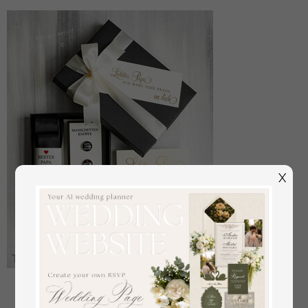
X
Manschettenknöpfe Vater der Braut
off