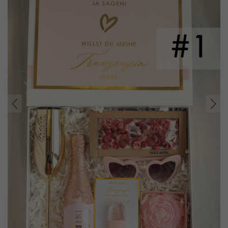
prev
next