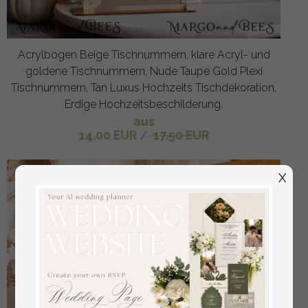
Acrylbogen Beige Tischnummern, klare Acryl- und
goldene Tischnummern, Nude Taupe Gold Plexi
Tischnummern, Tan Luxus Hochzeits Tischdekoration,
Erdige Hochzeitsbeschilderung.
aus
14.00 EUR
/
17.50 EUR
X