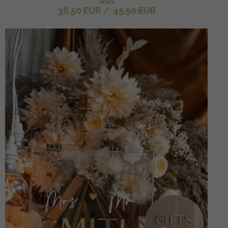
aus
36.50 EUR
/
45.50 EUR