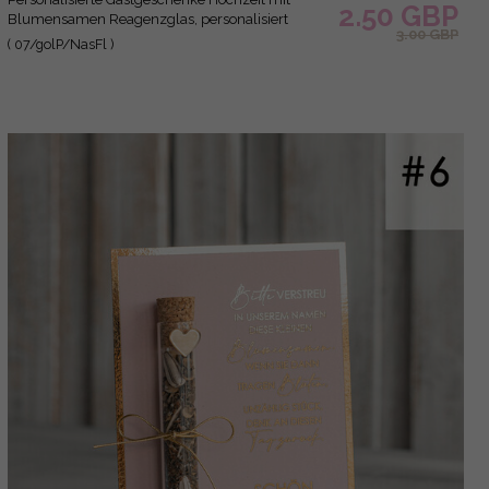
2.50 GBP
Blumensamen Reagenzglas, personalisiert
3.00 GBP
Gastgeschenk Hochzeit Samen handgemachte
( 07/golP/NasFl )
Gastgeschenk Hochzeit Brautpaar