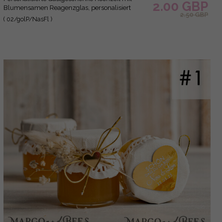
2.00 GBP
Blumensamen Reagenzglas, personalisiert
2.50 GBP
Gastgeschenk Hochzeit Samen handgemachte
( 02/golP/NasFl )
Gastgeschenk Hochzeit Brautpaar