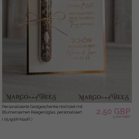
Personalisierte Gastgeschenke Hochzeit mit
2.50 GBP
Blumensamen Reagenzglas, personalisiert
3.00 GBP
Gastgeschenk Hochzeit Samen handgemachte
( 05/golP/NasFl )
Gastgeschenk Hochzeit Brautpaar