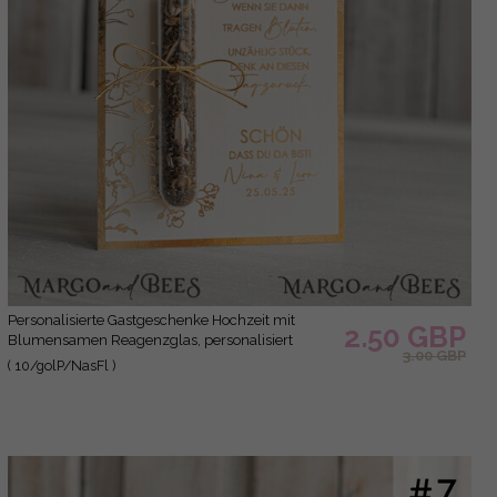
Personalisierte Gastgeschenke Hochzeit mit
2.50 GBP
Blumensamen Reagenzglas, personalisiert
3.00 GBP
Gastgeschenk Hochzeit Samen handgemachte
( 10/golP/NasFl )
Gastgeschenk Hochzeit Brautpaar