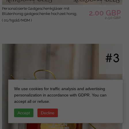
Personalisierte Gastgeschenkgläser mit
2.00 GBP
Blütenhonig gastgeschenke hochzeit honig,
2.50 GBP
Honiggeschenkglas mit Honig, handgemachte
( 01/hgold/MDM )
Gastgeschenke zur Hochzeit
We use cookies for traffic analysis and advertising
personalization in accordance with GDPR. You can
accept all or refuse.
Accept
Decline