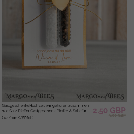
GastgeschenkeHochzeit wir gehoren zusammen
2.50 GBP
wie Salz Pfeffer Gastgeschenk Pfeffer & Salz für
3.00 GBP
Eure Hochzeitsgäste , Gastgeschenk Hochzeit
( 02/romK/SPfiol )
Brautpaar Pfeffer & Salz mit Name