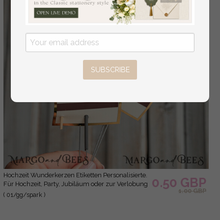
SUBSCRIBE
Hochzeit Wunderkerzen Etiketten Personalisierte.
0.50 GBP
Für Hochzeit, Party, Jubiläum oder zur Verlobung
1.00 GBP
( 01/gg/spark )