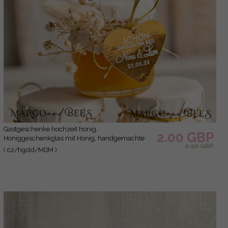
gastgeschenke hochzeit honig,
2.00 GBP
Honiggeschenkglas mit Honig, handgemachte
2.50 GBP
Gastgeschenke zur Hochzeit
( 02/hgold/MDM )