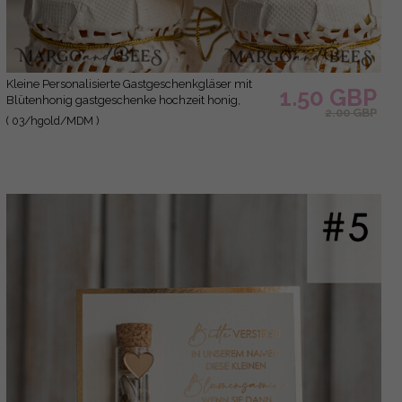
Kleine Personalisierte Gastgeschenkgläser mit
1.50 GBP
Blütenhonig gastgeschenke hochzeit honig,
2.00 GBP
Honiggeschenkglas mit Honig, handgemachte
( 03/hgold/MDM )
Gastgeschenke zur Hochzeit