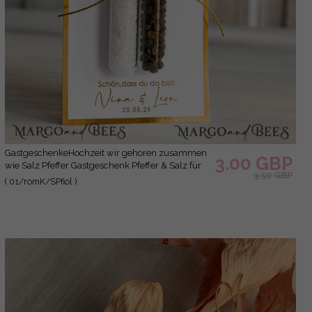
GastgeschenkeHochzeit wir gehoren zusammen
3.00 GBP
wie Salz Pfeffer Gastgeschenk Pfeffer & Salz für
3.50 GBP
Eure Hochzeitsgäste , Gastgeschenk Hochzeit
( 01/romK/SPfiol )
Brautpaar Pfeffer & Salz mit Name