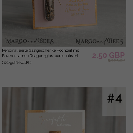
Personalisierte Gastgeschenke Hochzeit mit
2.50 GBP
Blumensamen Reagenzglas, personalisiert
3.00 GBP
Gastgeschenk Hochzeit Samen handgemachte
( 06/golP/NasFl )
Gastgeschenk Hochzeit Brautpaar