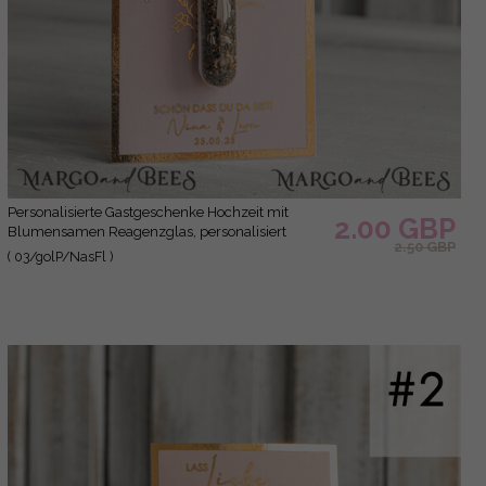
Personalisierte Gastgeschenke Hochzeit mit
2.00 GBP
Blumensamen Reagenzglas, personalisiert
2.50 GBP
Gastgeschenk Hochzeit Samen handgemachte
( 03/golP/NasFl )
Gastgeschenk Hochzeit Brautpaar