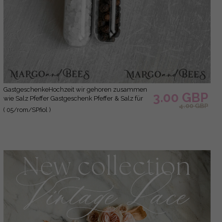
GastgeschenkeHochzeit wir gehoren zusammen
3.00 GBP
wie Salz Pfeffer Gastgeschenk Pfeffer & Salz für
4.00 GBP
Eure Hochzeitsgäste , Gastgeschenk Hochzeit
( 05/rom/SPfiol )
Brautpaar Pfeffer & Salz mit Name