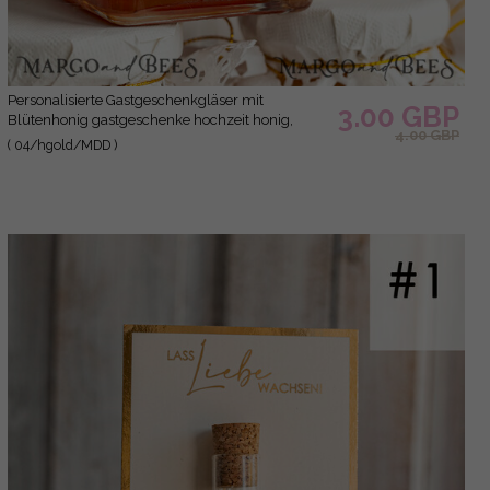
Personalisierte Gastgeschenkgläser mit
3.00 GBP
Blütenhonig gastgeschenke hochzeit honig,
4.00 GBP
Honiggeschenkglas mit Honig, handgemachte
( 04/hgold/MDD )
Gastgeschenke zur Hochzeit