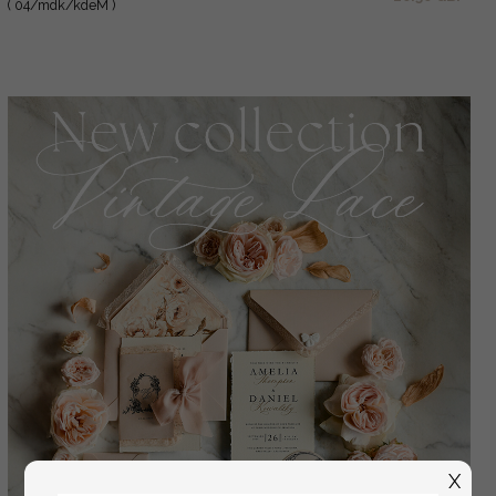
( 04/mdk/kdeM )
X