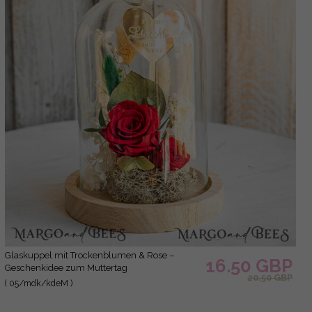
Glaskuppel mit Trockenblumen & Rose –
16.50 GBP
Geschenkidee zum Muttertag
20.50 GBP
( 05/mdk/kdeM )