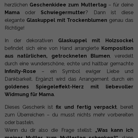
herzlichen
Geschenkidee zum Muttertag
– für deine
Mama
oder
Schwiegermutter
? Dann ist diese
elegante
Glaskuppel mit Trockenblumen
genau das
Richtige!
In der dekorativen
Glaskuppel mit Holzsockel
befindet sich eine von Hand arrangierte
Komposition
aus natürlichen, getrockneten Blumen
, veredelt
durch eine wunderschöne, echte und haltbar gemachte
Infinity-Rose
– ein Symbol ewiger Liebe und
Dankbarkeit. Ergänzt wird das Arrangement durch ein
goldenes Spiegeleffekt-Herz mit liebevoller
Widmung für Mama
.
Dieses Geschenk ist
fix und fertig verpackt
, bereit
zum Überreichen – du musst nichts mehr vorbereiten
oder basteln.
Wenn du dir also die Frage stellst:
„Was kann ich
meiner Mutter zum Muttertag schenken?“
, dann