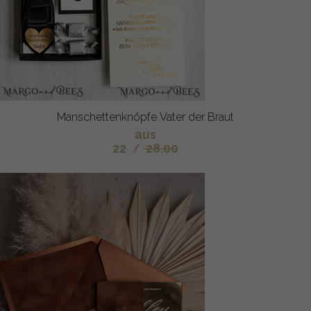
Manschettenknöpfe Vater der Braut
aus
22
/
28.00