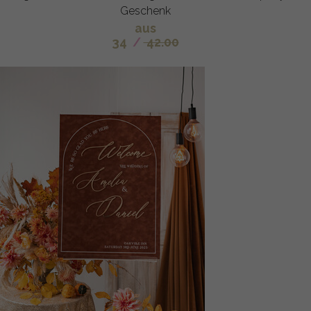
Geschenk
aus
34
/
42.00