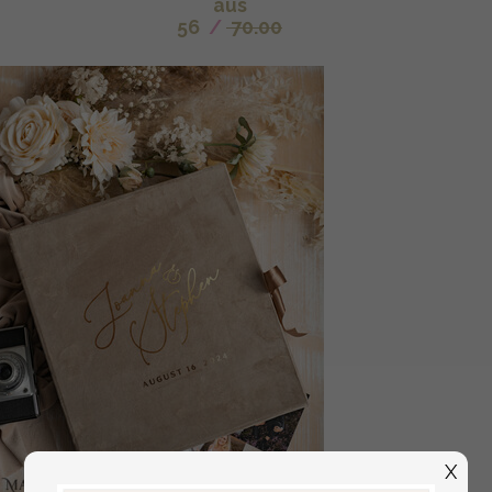
aus
56
/
70.00
X