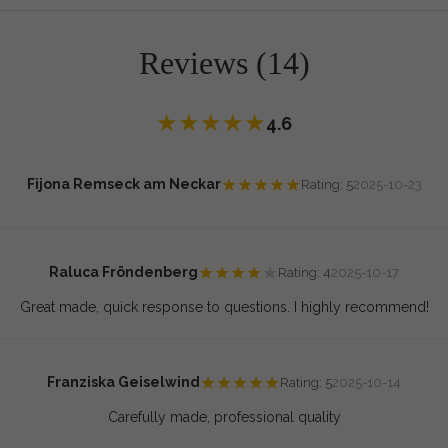
Reviews (14)
★
★
★
★
★
4.6
★
★
★
★
★
Fijona Remseck am Neckar
Rating: 5
2025-10-23
★
★
★
★
★
Raluca Fröndenberg
Rating: 4
2025-10-17
Great made, quick response to questions. I highly recommend!
★
★
★
★
★
Franziska Geiselwind
Rating: 5
2025-10-14
Carefully made, professional quality