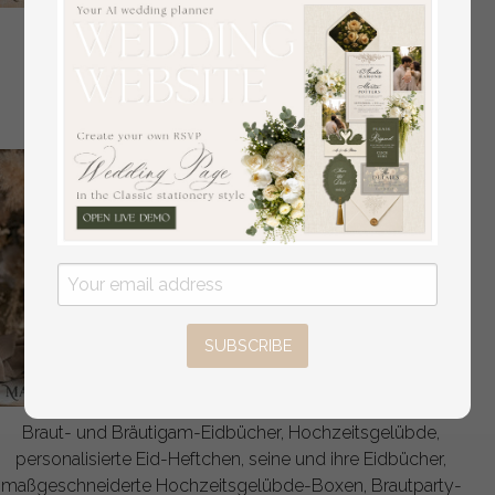
Großes Velvet-Hochzeitsfotoalbum mit Schutzhülle,
Fotoalbum mit schwarzen Hüllen für 500 4x6 Bilder.
aus
108
/
135.00
SUBSCRIBE
Braut- und Bräutigam-Eidbücher, Hochzeitsgelübde,
personalisierte Eid-Heftchen, seine und ihre Eidbücher,
maßgeschneiderte Hochzeitsgelübde-Boxen, Brautparty-