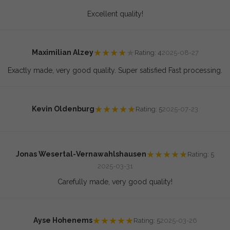
Excellent quality!
★
★
★
★
★
Maximilian Alzey
Rating: 4
2025-08-27
Exactly made, very good quality. Super satisfied Fast processing.
★
★
★
★
★
Kevin Oldenburg
Rating: 5
2025-07-23
★
★
★
★
★
Jonas Wesertal-Vernawahlshausen
Rating: 5
2025-03-31
Carefully made, very good quality!
★
★
★
★
★
Ayse Hohenems
Rating: 5
2025-03-26