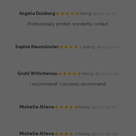
★
★
★
★
★
Angela Duisburg
Rating: 5
2025-10-07
Professionally printed, wonderful contact.
★
★
★
★
★
Sophie Neumünster
Rating: 4
2025-10-07
★
★
★
★
★
Gruhl Wittichenau
Rating: 5
2025-10-01
I recommend!. I sincerely recommend!
★
★
★
★
★
Michelle Altena
Rating: 5
2025-09-04
★
★
★
★
★
Michelle Altena
Rating: 4
2025-09-04