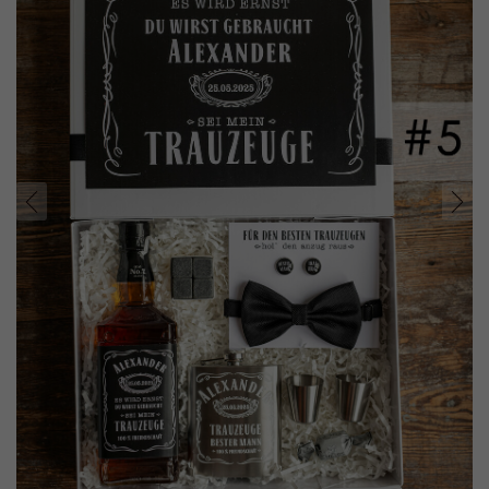
prev
next